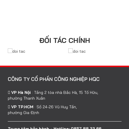
ĐỐI TÁC CHÍNH
CÔNG TY CỔ PHẦN CÔNG NGHIỆP HQC
VP Hà Nội
:
Tầng 2 tòa nhà Bắc Hà, 15 Tố Hữu,
phường Thanh Xuân
VP TP.HCM
:
Số 24-26 Vũ Huy Tấn,
phường Gia Định
Trung tâm bảo hành - Hotline: 0857 88 22 66