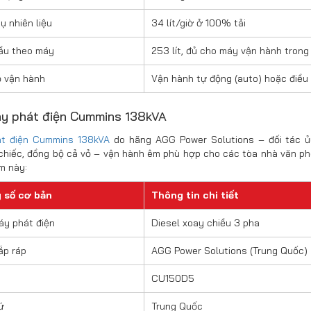
ụ nhiên liệu
34 lít/giờ ở 100% tải
ầu theo máy
253 lít, đủ cho máy vận hành trong
 vận hành
Vận hành tự động (auto) hoặc điều
áy phát điện Cummins 138kVA
t điện Cummins 138kVA
do hãng AGG Power Solutions – đối tác ủ
chiếc, đồng bộ cả vỏ – vận hành êm phù hợp cho các tòa nhà văn ph
m này:
 số cơ bản
Thông tin chi tiết
áy phát điện
Diesel xoay chiều 3 pha
ắp ráp
AGG Power Solutions (Trung Quốc)
CU150D5
ứ
Trung Quốc