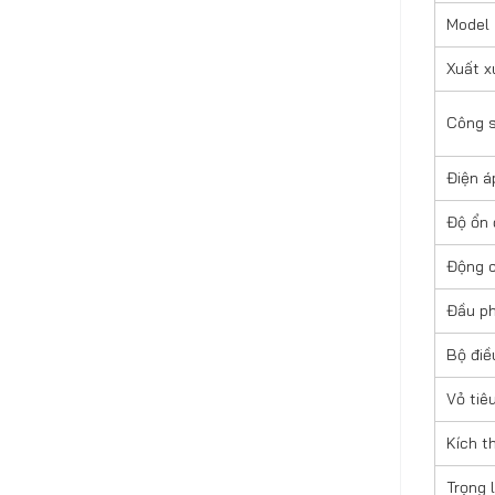
Model
Xuất x
Công 
Điện á
Độ ổn 
Động 
Đầu p
Bộ điề
Vỏ tiê
Kích t
Trọng 