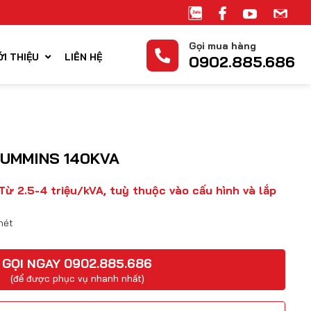
Gọi mua hàng
ỚI THIỆU
LIÊN HỆ
0902.885.686
CUMMINS 140KVA
Từ 2.5-4 triệu/kVA, tuỳ thuộc vào cấu hình và lắp
nét
GỌI NGAY 0902.885.686
(để được phục vụ nhanh nhất)