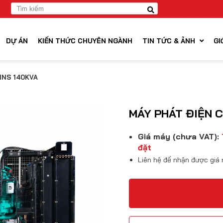
DỰ ÁN
KIẾN THỨC CHUYÊN NGÀNH
TIN TỨC & ẢNH
GI
INS 140KVA
MÁY PHÁT ĐIỆN 
Giá máy (chưa VAT):
đặt
Liên hệ để nhận được giá 