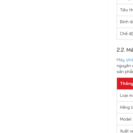
Tiêu th
Bình d
Chế độ
2.2. M
Máy phá
nguyên 
sản phẩ
Thông
Loại m
Hãng l
Model
Xuất x