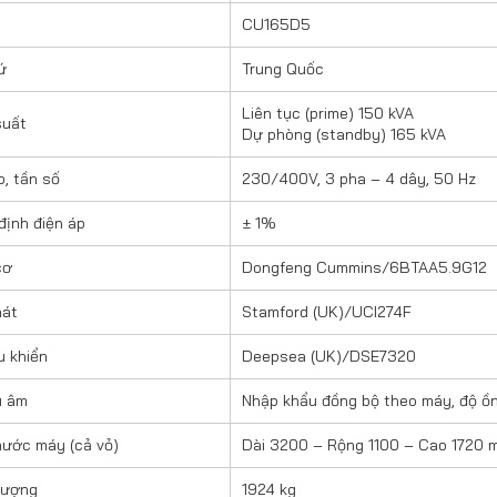
CU165D5
ứ
Trung Quốc
Liên tục (prime) 150 kVA
suất
Dự phòng (standby) 165 kVA
p, tần số
230/400V, 3 pha – 4 dây, 50 Hz
định điện áp
± 1%
cơ
Dongfeng Cummins/6BTAA5.9G12
hát
Stamford (UK)/UCI274F
u khiển
Deepsea (UK)/DSE7320
u âm
Nhập khẩu đồng bộ theo máy, độ ồn
hước máy (cả vỏ)
Dài 3200 – Rộng 1100 – Cao 1720 
lượng
1924 kg