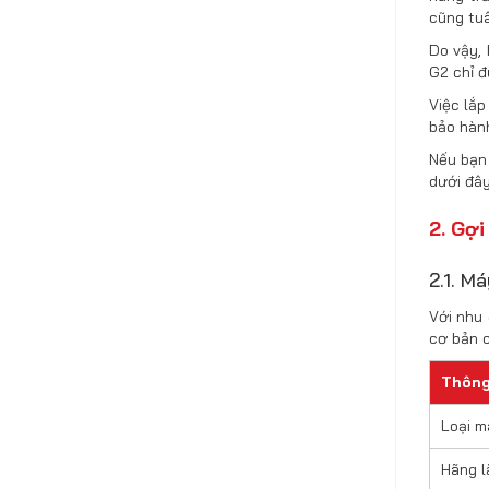
cũng tuâ
Do vậy,
G2 chỉ đ
Việc lắ
bảo hành
Nếu bạn
dưới đây
2. Gợ
2.1. M
Với nhu
cơ bản 
Thông
Loại m
Hãng l