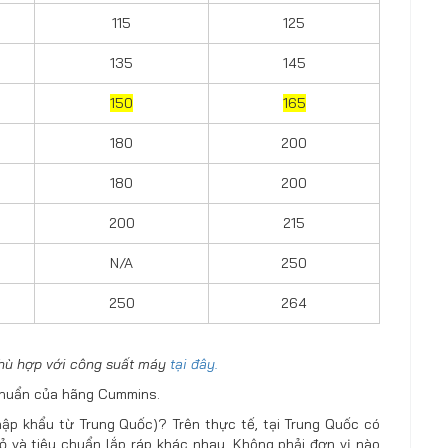
115
125
135
145
150
165
180
200
180
200
200
215
N/A
250
250
264
 phù hợp với công suất máy
tại đây.
 chuẩn của hãng Cummins.
ập khẩu từ Trung Quốc)? Trên thực tế, tại Trung Quốc có
 và tiêu chuẩn lắp ráp khác nhau. Không phải đơn vị nào