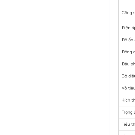
Công 
Điện á
Độ ổn 
Động 
Đầu p
Bộ điề
Vỏ tiê
Kích t
Trọng 
Tiêu th