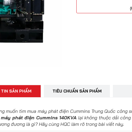
(
 TIN SẢN PHẨM
TIÊU CHUẨN SẢN PHẨM
ng muốn tìm mua máy phát điện Cummins Trung Quốc công suấ
ế
máy phát điện Cummins 140KVA
lại không thuộc dải công
ơng đương là gì? Hãy cùng HQC làm rõ trong bài viết này.