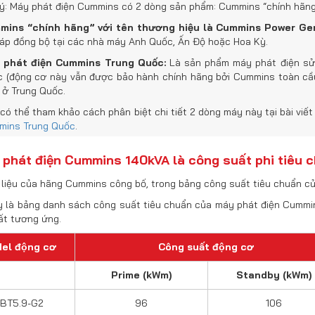
ý: Máy phát điện Cummins có 2 dòng sản phẩm: Cummins “chính hãn
mins “chính hãng” với tên thương hiệu là Cummins Power Gen
ráp đồng bộ tại các nhà máy Anh Quốc, Ấn Độ hoặc Hoa Kỳ.
 phát điện Cummins Trung Quốc:
Là sản phẩm máy phát điện sử 
 (động cơ này vẫn được bảo hành chính hãng bởi Cummins toàn cầu
ở Trung Quốc.
có thể tham khảo cách phân biệt chi tiết 2 dòng máy này tại bài viế
mins Trung Quốc
.
y phát điện Cummins 140kVA là công suất phi tiêu 
i liệu của hãng Cummins công bố, trong bảng công suất tiêu chuẩn 
y là bảng danh sách công suất tiêu chuẩn của máy phát điện Cummi
ất tương ứng.
el động cơ
Công suất động cơ
Prime (kWm)
Standby (kWm)
BT5.9-G2
96
106