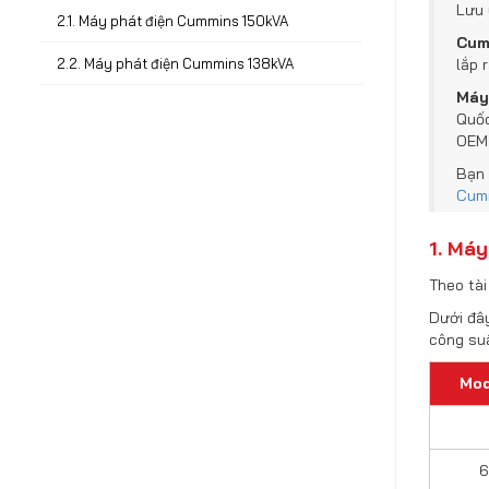
Lưu 
2.1. Máy phát điện Cummins 150kVA
Cum
2.2. Máy phát điện Cummins 138kVA
lắp 
Máy
Quốc
OEM 
Bạn 
Cum
1. Má
Theo tà
Dưới đâ
công su
Mod
6