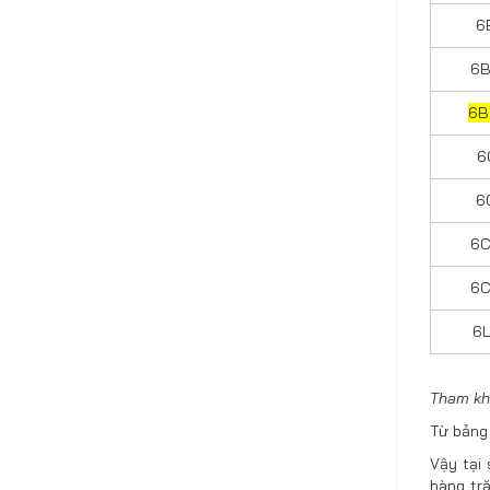
6
6B
6B
6
6
6C
6C
6L
Tham kha
Từ bảng 
Vậy tại
hàng tr