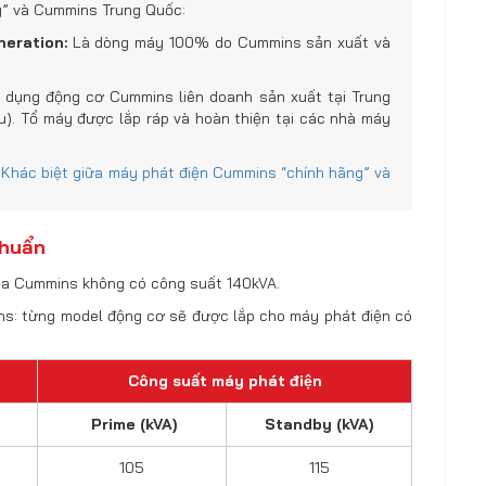
g” và Cummins Trung Quốc:
eration:
Là dòng máy 100% do Cummins sản xuất và
dụng động cơ Cummins liên doanh sản xuất tại Trung
). Tổ máy được lắp ráp và hoàn thiện tại các nhà máy
t
Khác biệt giữa máy phát điện Cummins “chính hãng” và
chuẩn
của Cummins không có công suất 140kVA.
ns: từng model động cơ sẽ được lắp cho máy phát điện có
Công suất máy phát điện
Prime (kVA)
Standby (kVA)
105
115