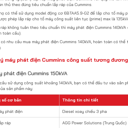
n thủ theo đúng tiêu chuẩn lắp ráp của Cummins.
 họ có thể sử dụng model động cơ 6BTAA5.9-G2 để lắp cho tổ máy p
ược phép lắp ráp cho tổ máy công suất liên tục (prime) max là 135kV
p ráp không tuân theo tiêu chuẩn thì máy phát điện Cummins 140kVA
 toàn cầu).
 có nhu cầu mua máy phát điện Cummins 140kVA, hoàn toàn có thể 
.
i ý máy phát điện Cummins công suất tương đươn
áy phát điện Cummins 150kVA
 cầu sử dụng công suất khoảng 140kVA, bạn có thể đầu tư vào sản
của sản phẩm này:
 số cơ bản
Thông tin chi tiết
áy phát điện
Diesel xoay chiều 3 pha
ắp ráp
AGG Power Solutions (Trung Quốc)