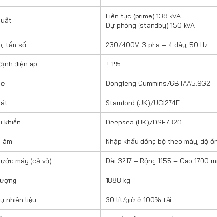
Liên tục (prime) 138 kVA
suất
Dự phòng (standby) 150 kVA
p, tần số
230/400V, 3 pha – 4 dây, 50 Hz
định điện áp
± 1%
cơ
Dongfeng Cummins/6BTAA5.9G2
hát
Stamford (UK)/UCI274E
u khiển
Deepsea (UK)/DSE7320
u âm
Nhập khẩu đồng bộ theo máy, độ ồn
hước máy (cả vỏ)
Dài 3217 – Rộng 1155 – Cao 1700 
lượng
1888 kg
ụ nhiên liệu
30 lít/giờ ở 100% tải