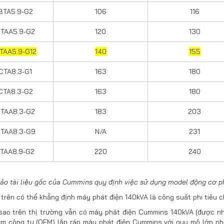
BTA5.9-G2
106
116
TAA5.9-G2
120
130
TAA5.9-G12
140
155
CTA8.3-G1
163
180
CTA8.3-G2
163
180
TAA8.3-G2
183
203
TAA8.3-G9
N/A
231
TAA8.9-G2
220
240
̉o tài liệu gốc của Cummins quy định việc sử dụng model động cơ
trên có thể khẳng định máy phát điện 140kVA là công suất phi tiêu
 sao trên thị trường vẫn có máy phát điện Cummins 140kVA (được nh
ăm công ty (OEM) lắp ráp máy phát điện Cummins với quy mô lớn nhỏ