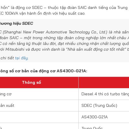
h hồn” là động cơ SDEC – thuộc tập đoàn SAIC danh tiếng của Trung 
C 100kVA vận hành ổn định với hiệu suất cao.
thương hiệu SDEC
 (Shanghai New Power Automotive Technology Co., Ltd.) là nhà sản
đoàn SAIC – một trong những tập đoàn công nghiệp lớn nhất châu Á 
 có nền tảng kỹ thuật lâu đời, đạt nhiều chứng nhận chất lượng q
với Mitsubishi và được vinh danh là “Nhà sản xuất động cơ tốt nhất” b
chi tiết
tại đây.
hông số cơ bản của động cơ AS4300-G21A:
Thông số
ộng cơ
Diesel 4 thì có turbo tăn
ản xuất
SDEC (Trung Quốc)
AS4300-G21A
ứ
Trung Quốc