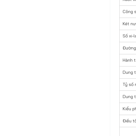
Công s
Két nư
Số xi-
Đường 
Hành t
Dung t
Tỷ số 
Dung t
Kiểu p
Điều t