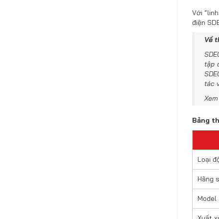
Với “lin
điện SDE
Về 
SDEC
tập 
SDEC
tác 
Xem 
Bảng t
Loại đ
Hãng s
Model
Xuất x