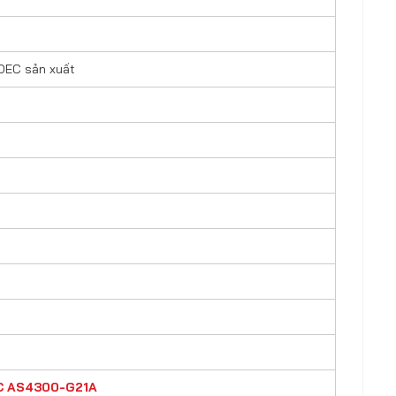
DEC sản xuất
C
AS4300-G21A