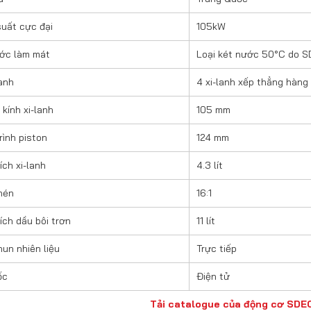
uất cực đại
105kW
ớc làm mát
Loại két nước 50°
C do S
lanh
4 xi-lanh xếp thẳng hàng
kính xi-lanh
105 mm
rình piston
124 mm
ích xi-lanh
4.3 lít
nén
16:1
ích dầu bôi trơn
11 lít
hun nhiên liệu
Trực tiếp
ốc
Điện tử
Tải catalogue của động cơ SDE