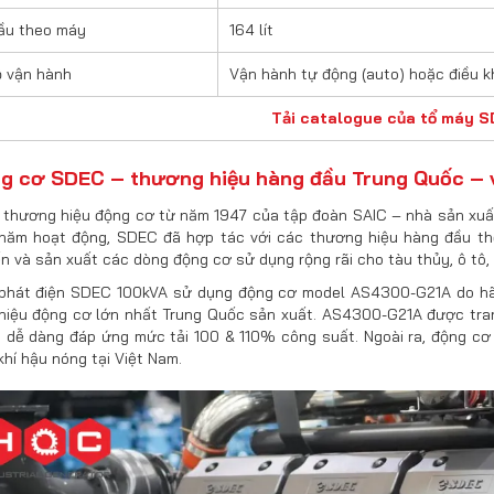
ầu theo máy
164 lít
 vận hành
Vận hành tự động (auto) hoặc điều k
Tải catalogue của tổ máy 
ng cơ SDEC – thương hiệu hàng đầu Trung Quốc – v
thương hiệu động cơ từ năm 1947 của tập đoàn SAIC – nhà sản xuất 
năm hoạt động, SDEC đã hợp tác với các thương hiệu hàng đầu thế
ển và sản xuất các dòng động cơ sử dụng rộng rãi cho tàu thủy, ô t
phát điện SDEC 100kVA sử dụng động cơ model AS4300-G21A do hãng
hiệu động cơ lớn nhất Trung Quốc sản xuất. AS4300-G21A được trang
 dễ dàng đáp ứng mức tải 100 & 110% công suất. Ngoài ra, động cơ
khí hậu nóng tại Việt Nam.