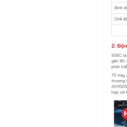
Bình d
Chế độ
2. Độ
SDEC là 
gần 80 
phát tri
Tổ máy 
thương 
AS110D5
hợp với 