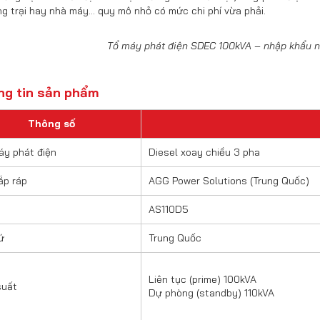
ng trại hay nhà máy… quy mô nhỏ có mức chi phí vừa phải.
Tổ máy phát điện SDEC 100kVA – nhập khẩu n
ông tin sản phẩm
Thông số
áy phát điện
Diesel xoay chiều 3 pha
ắp ráp
AGG Power Solutions (Trung Quốc)
AS110D5
ứ
Trung Quốc
Liên tục (prime) 100kVA
suất
Dự phòng (standby) 110kVA