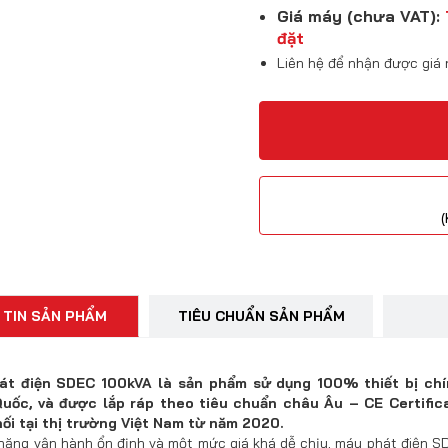
Giá máy (chưa VAT):
đặt
Liên hệ để nhận được giá 
(
 TIN SẢN PHẨM
TIÊU CHUẨN SẢN PHẨM
t điện SDEC 100kVA là sản phẩm sử dụng 100% thiết bị chín
uốc, và được lắp ráp theo tiêu chuẩn châu Âu – CE Certifi
ối tại thị trường Việt Nam từ năm 2020.
 năng vận hành ổn định và một mức giá khá dễ chịu, máy phát điện 