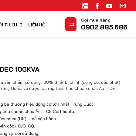
Gọi mua hàng
ỚI THIỆU
LIÊN HỆ
0902.885.686
SDEC 100KVA
à sản phẩm sử dụng 100% thiết bị chính (động cơ, đầu phát)
Trung Quốc, và được lắp ráp theo tiêu chuẩn châu Âu – CE
g ba thương hiệu động cơ lớn nhất Trung Quốc.
 tiêu chuẩn châu Âu – CE Certificate.
 Deepsea (UK) – dễ vận hành.
ản gốc): C/O, CQ.
ng tại nơi sử dụng.