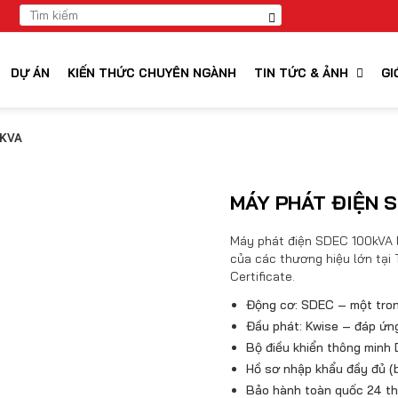
DỰ ÁN
KIẾN THỨC CHUYÊN NGÀNH
TIN TỨC & ẢNH
GI
0KVA
MÁY PHÁT ĐIỆN 
Máy phát điện SDEC 100kVA l
của các thương hiệu lớn tại 
Certificate.
Động cơ: SDEC – một tron
Đầu phát: Kwise – đáp ứng
Bộ điều khiển thông minh
Hồ sơ nhập khẩu đầy đủ (b
Bảo hành toàn quốc 24 thá