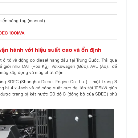
hiển bằng tay (manual)
SDEC 100kVA
ận hành với hiệu suất cao và ổn định
ô tô và động cơ diesel hàng đầu tại Trung Quốc. Trải qua
 giới như CAT (Hoa Kỳ), Volkswagen (Đức), AVL (Áo)… để
ô, máy xây dựng và máy phát điện…
 SDEC (Shanghai Diesel Engine Co., Ltd) – một trong 3
 bị 4 xi-lanh và có công suất cực đại lên tới 105kW giúp
 được trang bị két nước 50 độ C (đồng bộ của SDEC) phù