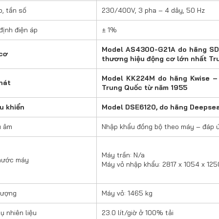
p, tần số
230/400V, 3 pha – 4 dây, 50 Hz
định điện áp
± 1%
Model AS4300-G21A do hãng SDEC
cơ
thương hiệu động cơ lớn nhất Tr
Model KK224M do hãng Kwise – 
hát
Trung Quốc từ năm 1955
u khiển
Model DSE6120, do hãng Deepsea 
u âm
Nhập khẩu đồng bộ theo máy – đáp ứ
Máy trần: N/a
thước máy
Máy vỏ nhập khẩu: 2817 x 1054 x 125
lượng
Máy vỏ: 1465 kg
ụ nhiên liệu
23.0 lít/giờ ở 100% tải