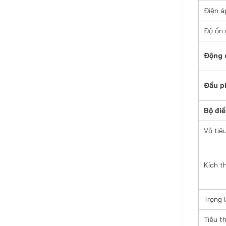
Điện á
Độ ổn 
Động 
Đầu p
Bộ điề
Vỏ tiê
Kích 
Trọng 
Tiêu th