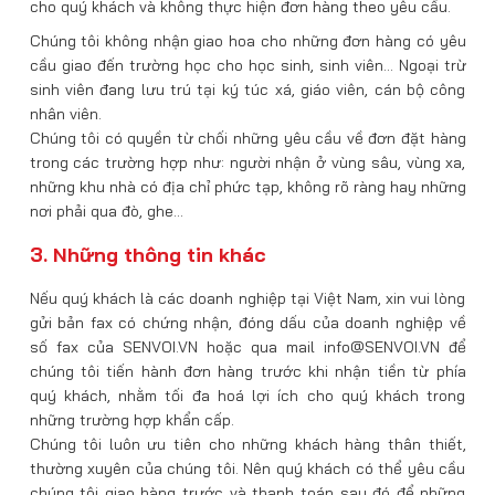
cho quý khách và không thực hiện đơn hàng theo yêu cầu.
Chúng tôi không nhận giao hoa cho những đơn hàng có yêu
cầu giao đến trường học cho học sinh, sinh viên… Ngoại trừ
sinh viên đang lưu trú tại ký túc xá, giáo viên, cán bộ công
nhân viên.
Chúng tôi có quyền từ chối những yêu cầu về đơn đặt hàng
trong các trường hợp như: người nhận ở vùng sâu, vùng xa,
những khu nhà có địa chỉ phức tạp, không rõ ràng hay những
nơi phải qua đò, ghe…
3. Những thông tin khác
Nếu quý khách là các doanh nghiệp tại Việt Nam, xin vui lòng
gửi bản fax có chứng nhận, đóng dấu của doanh nghiệp về
số fax của SENVOI.VN hoặc qua mail info@SENVOI.VN để
chúng tôi tiến hành đơn hàng trước khi nhận tiền từ phía
quý khách, nhằm tối đa hoá lợi ích cho quý khách trong
những trường hợp khẩn cấp.
Chúng tôi luôn ưu tiên cho những khách hàng thân thiết,
thường xuyên của chúng tôi. Nên quý khách có thể yêu cầu
chúng tôi giao hàng trước và thanh toán sau đó để những