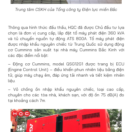
Trung tâm CSKH của Tổng công ty Điện lực miền Bắc
Thông qua hình thức đấu thầu, HQC đã được Chủ đầu tư lựa
chọn là đơn vị cung cấp, lắp đặt tổ máy phát điện 360 kVA
và tủ chuyển nguồn tự động ATS 800A. Tổ máy phát điện
được nhập khẩu nguyên chiếc từ Trung Quốc sử dụng động
cơ Cummins sản xuất tại nhà máy Cummins Bắc Kinh với
các đặc điểm nổi bật:
– Động cơ Cummins, model QSG12G1 được trang bị ECU
(Engine Control Unit) – điều khiển phun nhiên liệu bằng điện
tử, giúp máy chạy êm, đáp ứng tải nhanh và tiết kiệm nhiên
liệu.
– Vỏ chống ồn nhập khẩu nguyên chiếc, loại cao cấp,
chuyên cho các tòa nhà, khách sạn, với độ ồn 75 dB(A) đo
tại khoảng cách 7m.