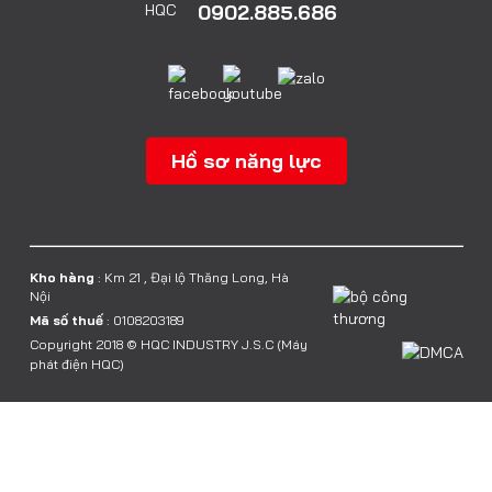
0902.885.686
Hồ sơ năng lực
Kho hàng
: Km 21 , Đại lộ Thăng Long, Hà
Nội
Mã số thuế
: 0108203189
Copyright 2018 © HQC INDUSTRY J.S.C (Máy
phát điện HQC)