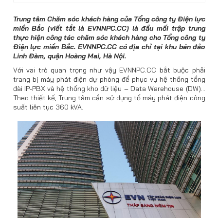
Trung tâm Chăm sóc khách hàng của Tổng công ty Điện lực
miền Bắc (viết tắt là EVNNPC.CC) là đầu mối trập trung
thực hiện công tác chăm sóc khách hàng cho Tổng công ty
Điện lực miền Bắc. EVNNPC.CC có địa chỉ tại khu bán đảo
Linh Đàm, quận Hoàng Mai, Hà Nội.
Với vai trò quan trọng như vậy EVNNPC.CC bắt buộc phải
trang bị máy phát điện dự phòng để phục vụ hệ thống tổng
đài IP-PBX và hệ thống kho dữ liệu – Data Warehouse (DW)…
Theo thiết kế, Trung tâm cần sử dụng tổ máy phát điện công
suất liên tục 360 kVA.