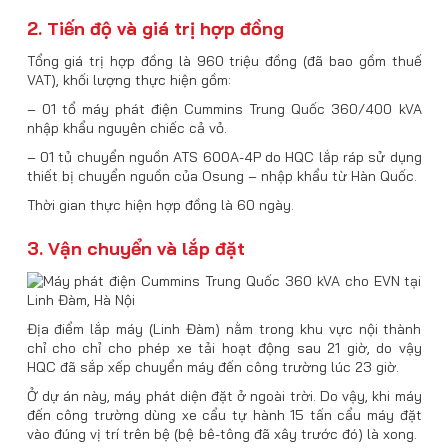
2. Tiến độ và giá trị hợp đồng
Tổng giá trị hợp đồng là 960 triệu đồng (đã bao gồm thuế
VAT), khối lượng thực hiện gồm:
– 01 tổ máy phát điện Cummins Trung Quốc 360/400 kVA
nhập khẩu nguyên chiếc cả vỏ.
– 01 tủ chuyển nguồn ATS 600A-4P
do HQC lắp ráp sử dụng
thiết bị chuyển nguồn của Osung – nhập khẩu từ Hàn Quốc.
Thời gian thực hiện hợp đồng là 60 ngày
.
3. Vận chuyển và lắp đặt
Địa điểm lắp máy (Linh Đàm) nằm trong khu vực nội thành
chỉ cho
chỉ cho phép xe tải hoạt động sau 21 giờ, do vậy
HQC đã sắp xếp chuyển máy đến công trường
lúc 23 giờ.
Ở dự án này, máy phát diện đặt ở ngoài trời. Do vậy, khi máy
đến công trường dùng xe cẩu tự hành 15 tấn cẩu máy đặt
vào đúng vị trí trên bệ (bệ bê-tông đã xây trước đó) là xong.