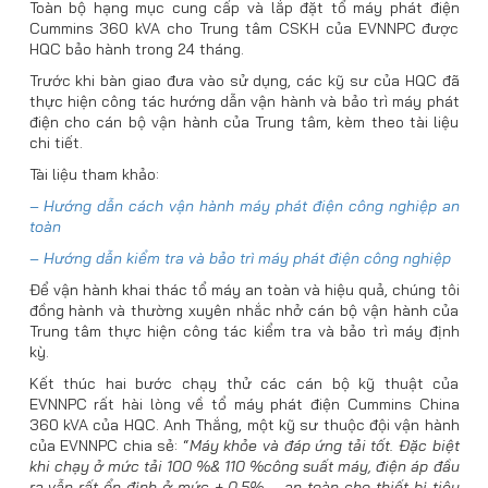
Toàn bộ hạng mục cung cấp và lắp đặt tổ máy phát điện
Cummins 360 kVA cho Trung tâm CSKH của EVNNPC được
HQC bảo hành trong 24 tháng.
Trước khi bàn giao đưa vào sử dụng, các kỹ sư của HQC đã
thực hiện công tác hướng dẫn vận hành và bảo trì máy phát
điện cho cán bộ vận hành của Trung tâm, kèm theo tài liệu
chi tiết.
Tài liệu tham khảo:
– Hướng dẫn cách vận hành máy phát điện công nghiệp an
toàn
– Hướng dẫn kiểm tra và bảo trì máy phát điện công nghiệp
Để vận hành khai thác tổ máy an toàn và hiệu quả, chúng tôi
đồng hành và thường xuyên nhắc nhở cán bộ vận hành của
Trung tâm thực hiện công tác kiểm tra và bảo trì máy định
kỳ.
Kết thúc hai bước chạy thử các cán bộ kỹ thuật của
EVNNPC rất hài lòng về tổ máy phát điện Cummins China
360 kVA của HQC. Anh Thắng, một kỹ sư thuộc đội vận hành
của EVNNPC chia sẻ: “
Máy khỏe và đáp ứng tải tốt. Đặc biệt
khi chạy ở mức tải 100 %& 110 %công suất máy, điện áp đầu
ra vẫn rất ổn định ở mức
±
0.5% – an toàn cho thiết bị tiêu