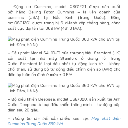
– Động cơ Cummins, model
QSG12G1 được sản xuất
bởi
hãng Beijing Foton Cummins – là liên doanh của
cummins (USA) tại Bắc Kinh (Trung Quốc).
Đông
cơ
QSG12G
1
được trang bị
6 xi-lanh xếp thẳng hàng, công
suất cực đại lên tới
369
kW (
461,3
kVA)
.
– Đầu phát: Model
S4L1D-E1 của
thương hiệu Stamford (UK)
sản xuất tại nhà máy Stamford ở Giang Tô, Trung
Quốc.
Stamford là
l
oại đầu phát tự động kích từ – không
chổi than,
sử dụng bộ tự động điều chỉnh điện áp (AVR) cho
điện áp luôn ổn định ở mức
±
0.5
%
.
– Bộ điều khiển Deepsea, model DSE
7320
, sản xuất tại Anh
Quốc.
Deepsea là
l
oại điều khiển thông minh – tự động cấp
điện sau 20 giây
.
–
Thông tin chi tiết sản phẩm xem tại:
Máy phát điện
Cummins Trung Quốc 360 kVA.