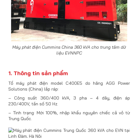
Máy phát điện Cummins China 360 kVA cho trung tâm dữ
liệu EVNNPC
1. Thông tin sản phẩm
Tổ máy phát điện model C
400E5
do hãng AGG Power
Solutio
n
s (China) lắp ráp:
– Công suất 360/400 kVA, 3 pha – 4 dây, điện áp
230/400V, tần số 50 Hz.
– Tình trạng: Mới 100%, nhập khẩu nguyên chiếc cả vỏ từ
Trung Quốc.