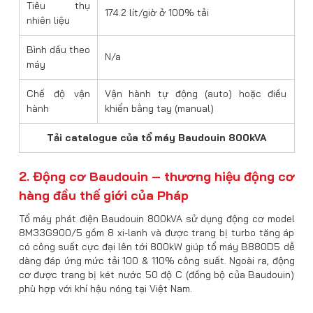
Tiêu thụ
174.2 lít/giờ ở 100% tải
nhiên liệu
Bình dầu theo
N/a
máy
Chế độ vận
Vận hành tự động (auto) hoặc điều
hành
khiển bằng tay (manual)
Tải catalogue của tổ máy Baudouin 800kVA
2. Động cơ Baudouin – thương hiệu động cơ
hàng đầu thế giới của Pháp
Tổ máy phát điện Baudouin 800kVA sử dụng động cơ model
8M33G900/5 gồm 8 xi-lanh và được trang bị turbo tăng áp
có công suất cực đại lên tới 800kW giúp tổ máy B880D5 dễ
dàng đáp ứng mức tải 100 & 110% công suất. Ngoài ra, động
cơ được trang bị két nước 50 độ C (đồng bộ của Baudouin)
phù hợp với khí hậu nóng tại Việt Nam.