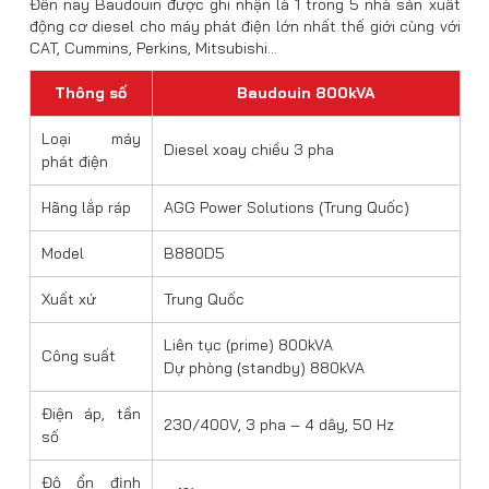
Đến nay Baudouin được ghi nhận là 1 trong 5 nhà sản xuất
động cơ diesel cho máy phát điện lớn nhất thế giới cùng với
CAT, Cummins, Perkins, Mitsubishi…
Thông số
Baudouin 800kVA
Loại máy
Diesel xoay chiều 3 pha
phát điện
Hãng lắp ráp
AGG Power Solutions (Trung Quốc)
Model
B880D5
Xuất xứ
Trung Quốc
Liên tục (prime) 800kVA
Công suất
Dự phòng (standby) 880kVA
Điện áp, tần
230/400V, 3 pha – 4 dây, 50 Hz
số
Độ ổn định