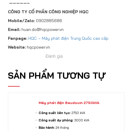
—————–
CÔNG TY CỔ PHẦN CÔNG NGHIỆP HQC
Mobile/Zalo:
0902885686
Email:
huan.do@hqcpower.vn
Fanpage:
HQC – Máy phát điện Trung Quốc cao cấp
Website:
hqcpower.vn
Đánh giá
SẢN PHẨM TƯƠNG TỰ
Máy phát điện Baudouin 2750kVA
Công suất liên tục:
2750 kVA
Công suất dự phòng:
3000 kVA
Bảo hành:
24 tháng