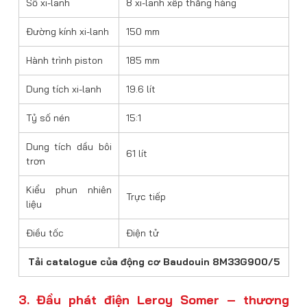
Số xi-lanh
8 xi-lanh xếp thẳng hàng
Đường kính xi-lanh
150 mm
Hành trình piston
185 mm
Dung tích xi-lanh
19.6 lít
Tỷ số nén
15:1
Dung tích dầu bôi
61 lít
trơn
Kiểu phun nhiên
Trực tiếp
liệu
Điều tốc
Điện tử
Tải catalogue của động cơ Baudouin 8M33G900/5
3. Đầu phát điện Leroy Somer – thương