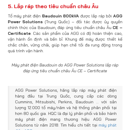
5. Lắp ráp theo tiêu chuẩn châu Âu
Tổ máy phát điện
Baudouin 800kVA
được lắp ráp bởi
AGG
Power Solutions
(Trung Quốc) – đối tác được ủy quyền
chính thức của Baudouin, đáp ứng tiêu chuẩn châu Âu
CE –
Certificate
. Các sản phẩm của AGG có độ hoàn thiện cao,
vận hành ổn định và bền bỉ. Khung đế máy được thiết kế
chắc chắn, vững chãi, giúp hạn chế tối đa rung động trong
quá trình vận hành.
Máy phát điện Baudouin do AGG Power Solutions lắp ráp
đáp ứng tiêu chuẩn châu Âu CE – Certificate
AGG Power Solutions, hãng lắp ráp máy phát điện
hàng đầu tại Trung Quốc, cung cấp các dòng
Cummins, Mitsubishi, Perkins, Baudouin … với sản
lượng 12.000 tổ máy/năm và hệ thống phân phối tại
hơn 80 quốc gia. HQC là đại lý phân phối và bảo hành
máy phát điện mang thương hiệu AGG Power
Solutions từ năm 2018. Tìm hiểu chi tiết tại
máy phát