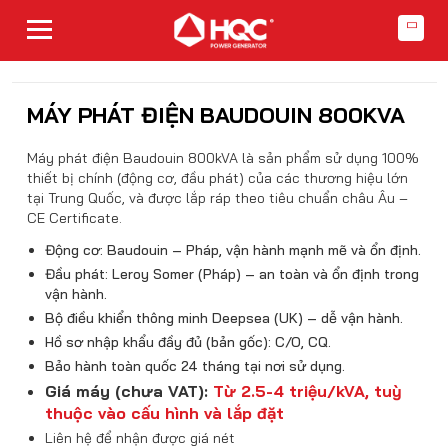
MÁY PHÁT ĐIỆN BAUDOUIN 800KVA
Máy phát điện Baudouin 800kVA là sản phẩm sử dụng 100%
thiết bị chính (động cơ, đầu phát) của các thương hiệu lớn
tại Trung Quốc, và được lắp ráp theo tiêu chuẩn châu Âu –
CE Certificate.
Động cơ: Baudouin – Pháp, vận hành mạnh mẽ và ổn định.
Đầu phát: Leroy Somer (Pháp) – an toàn và ổn định trong
vận hành.
Bộ điều khiển thông minh Deepsea (UK) – dễ vận hành.
Hồ sơ nhập khẩu đầy đủ (bản gốc): C/O, CQ.
Bảo hành toàn quốc 24 tháng tại nơi sử dụng.
Giá máy (chưa VAT):
Từ 2.5-4 triệu/kVA, tuỳ
thuộc vào cấu hình và lắp đặt
Liên hệ để nhận được giá nét