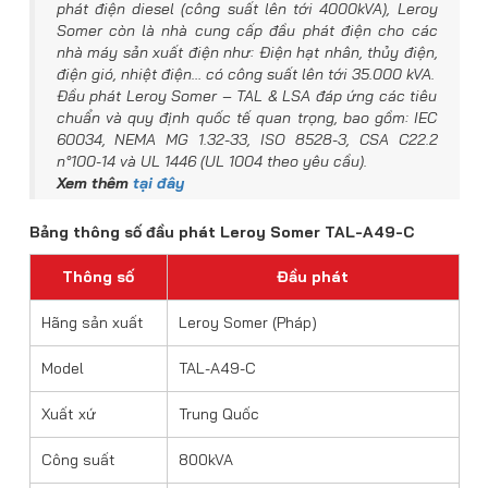
phát điện diesel (công suất lên tới 4000kVA), Leroy
Somer còn là nhà cung cấp đầu phát điện cho các
nhà máy sản xuất điện như: Điện hạt nhân, thủy điện,
điện gió, nhiệt điện… có công suất lên tới 35.000 kVA.
Đầu phát Leroy Somer – TAL & LSA đáp ứng các tiêu
chuẩn và quy định quốc tế quan trọng, bao gồm: IEC
60034, NEMA MG 1.32-33, ISO 8528-3, CSA C22.2
n°100-14 và UL 1446 (UL 1004 theo yêu cầu).
Xem thêm
tại đây
Bảng thông số đầu phát Leroy Somer TAL-A49-C
Thông số
Đầu phát
Hãng sản xuất
Leroy Somer (Pháp)
Model
TAL-A49-C
Xuất xứ
Trung Quốc
Công suất
800kVA