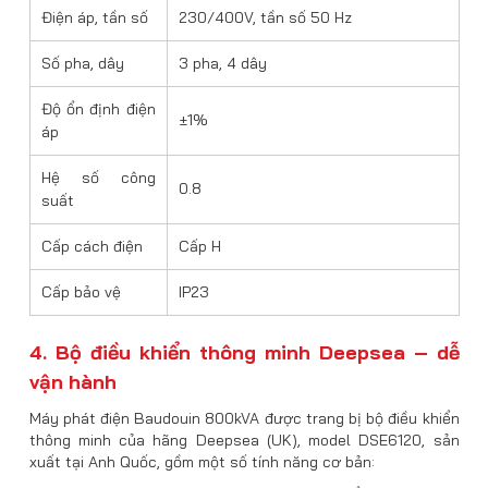
Điện áp, tần số
230/400V, tần số 50 Hz
Số pha, dây
3 pha, 4 dây
Độ ổn định điện
±1%
áp
Hệ số công
0.8
suất
Cấp cách điện
Cấp H
Cấp bảo vệ
IP23
4. Bộ điều khiển thông minh Deepsea – dễ
vận hành
Máy phát điện Baudouin 800kVA được trang bị bộ điều khiển
thông minh của hãng Deepsea (UK), model DSE6120, sản
xuất tại Anh Quốc, gồm một số tính năng cơ bản: