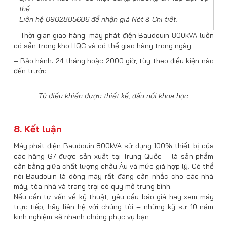
thể.
Liên hệ 0902885686 để nhận giá Nét & Chi tiết.
– Thời gian giao hàng: máy phát điện Baudouin 800kVA luôn
có sẵn trong kho HQC và có thể giao hàng trong ngày.
– Bảo hành: 24 tháng hoặc 2000 giờ, tùy theo điều kiện nào
đến trước.
Tủ điều khiển được thiết kế, đấu nối khoa học
8. Kết luận
Máy phát điện Baudouin 800kVA sử dụng 100% thiết bị của
các hãng G7 được sản xuất tại Trung Quốc – là sản phẩm
cân bằng giữa chất lượng châu Âu và mức giá hợp lý. Có thể
nói Baudouin là dòng máy rất đáng cân nhắc cho các nhà
máy, tòa nhà và trang trại có quy mô trung bình.
Nếu cần tư vấn về kỹ thuật, yêu cầu báo giá hay xem máy
trực tiếp, hãy liên hệ với chúng tôi – những kỹ sư 10 năm
kinh nghiệm sẽ nhanh chóng phục vụ bạn.