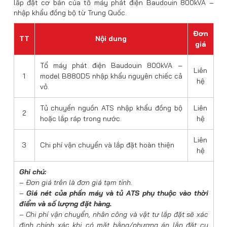
lắp đặt cơ bản của tổ máy phát điện Baudouin 800kVA –
nhập khẩu đồng bộ từ Trung Quốc.
Đơn
TT
Nội dung
giá
Tổ máy phát điện Baudouin 800kVA –
Liên
1
model B880D5 nhập khẩu nguyên chiếc cả
hệ
vỏ.
Tủ chuyển nguồn ATS nhập khẩu đồng bộ
Liên
2
hoặc lắp ráp trong nước.
hệ
Liên
3
Chi phí vận chuyển và lắp đặt hoàn thiện
hệ
Ghi chú:
– Đơn giá trên là đơn giá tạm tính.
–
Giá nét của phần máy và tủ ATS phụ thuộc vào thời
điểm và số lượng đặt hàng.
– Chi phí vận chuyển, nhân công và vật tư lắp đặt sẽ xác
định chính xác khi có mặt bằng/phương án lắp đặt cụ