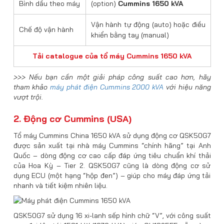
Bình dầu theo máy
(option)
Cummins 1650 kVA
Vận hành tự động (auto) hoặc điều
Chế độ vận hành
khiển bằng tay (manual)
Tải catalogue của tổ máy Cummins 1650 kVA
>>> Nếu bạn cần một giải pháp công suất cao hơn, hãy
tham khảo
máy phát điện Cummins 2000 kVA
với hiệu năng
vượt trội.
2. Động cơ Cummins (USA)
Tổ máy Cummins China 1650 kVA sử dụng động cơ QSK50G7
được sản xuất tại nhà máy Cummins “chính hãng” tại Anh
Quốc – dòng động cơ cao cấp đáp ứng tiêu chuẩn khí thải
của Hoa Kỳ – Tier 2. QSK50G7 cũng là dòng động cơ sử
dụng ECU (một hạng “hộp đen”) – giúp cho máy đáp ứng tải
nhanh và tiết kiệm nhiên liệu.
QSK50G7 sử dụng 16 xi-lanh sếp hình chữ “V”, với công suất