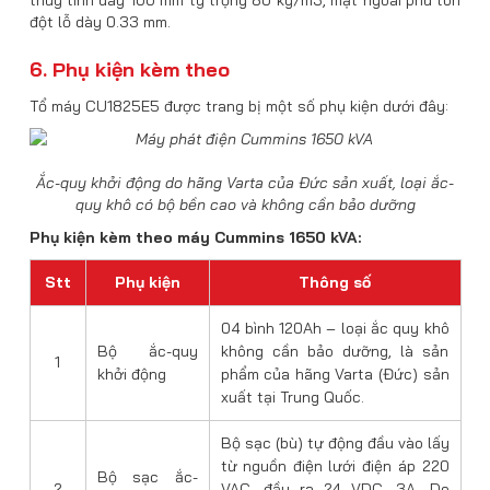
thủy tinh dày 100 mm tỷ trọng 80 kg/m3, mặt ngoài phủ tôn
đột lỗ dày 0.33 mm.
6. Phụ kiện kèm theo
Tổ máy CU1825E5 được trang bị một số phụ kiện dưới đây:
Ắc-quy khởi động do hãng Varta của Đức sản xuất, loại ắc-
quy khô có bộ bền cao và không cần bảo dưỡng
Phụ kiện kèm theo máy Cummins 1650 kVA:
Stt
Phụ kiện
Thông số
04 bình 120Ah – loại ắc quy khô
Bộ ắc-quy
không cần bảo dưỡng, là sản
1
khởi động
phẩm của hãng Varta (Đức) sản
xuất tại Trung Quốc.
Bộ sạc (bù) tự động đầu vào lấy
từ nguồn điện lưới điện áp 220
Bộ sạc ắc-
2
VAC, đầu ra 24 VDC, 3A. Do