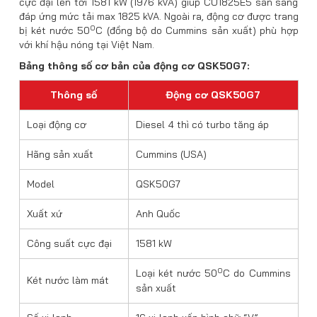
cực đại lên tới 1581 kW (1976 kVA) giúp CU1825E5 sẵn sàng
đáp ứng mức tải max 1825 kVA. Ngoài ra, động cơ được trang
0
bị két nước 50
C (đồng bộ do Cummins sản xuất) phù hợp
với khí hậu nóng tại Việt Nam.
Bảng thông số cơ bản của động cơ QSK50G7:
Thông số
Động cơ QSK50G7
Loại động cơ
Diesel 4 thì có turbo tăng áp
Hãng sản xuất
Cummins (USA)
Model
QSK50G7
Xuất xứ
Anh Quốc
Công suất cực đại
1581 kW
0
Loại két nước 50
C do Cummins
Két nước làm mát
sản xuất