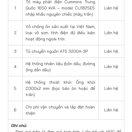
Tổ máy phát điện Cummins Trung
1
Quốc 1650 kVA – model CU1825E5
Liên hệ
nhập khẩu nguyên chiếc (máy trần).
Vỏ chống ồn sản xuất tại Việt Nam,
2
loại vỏ sơn tĩnh điện đủ điều kiện
Liên hệ
hoạt động ngoài trời.
3
Tủ chuyển nguồn ATS 3200A-3P
Liên hệ
Hệ thống nhiên liệu (bồn dầu, đường
4
Liên hệ
ống dẫn dầu)
Hệ thống thoát khói: Ống khói
5
D300x2 mm (bọc bảo ôn hoặc để
Liên hệ
trần)
Chi phí vận chuyển và lắp đặt hoàn
6
Liên hệ
thiện
Ghi chú:
– Đơn giá trên là đơn giá tạm tính.
Liên hệ với HQC để