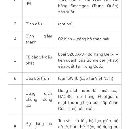
quy
hãng Smartgen (Trung Quốc)
sản xuất
3
Bình dầu
(option)
Bình giảm
4
02 bình – đồng bộ theo máy
thanh
Loại 3200A-3P, do hãng Delixi –
Tủ bảo vệ đầu
5
liên doanh của Schneider (Pháp)
phát
sản xuất tại Trung Quốc
6
Dầu bôi trơn
loại 15W40 (cấp tại Việt Nam)
Dung dịch nước làm mát loại
Dung dịch
DAC65L do hãng Fleetguard
7
chống đông
(một thương hiệu của tập đoàn
cặn
Cummins) sản xuất.
Tua-vít, mỏ lết, bộ lục giác, bộ
Bộ dụng cụ
8
cờ-lê, bút thử điện, bộ dụng cụ