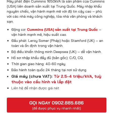
Máy phát điện Cummins 1650kVA là sản phẩm của Cummins
(USA) liên doanh sản xuất tại Trung Quốc. Máy nhập khẩu
nguyên chiếc, vận hành mạnh mẽ với độ tin cậy cao – phù
với các nhà máy công nghiệp, tòa nhà văn phòng và khách
sạn.
Động cơ:
Cummins (USA) sản xuất tại Trung Quốc
–
vận hành mạnh mẽ, hiệu suất cao.
Đầu phát: Leroy Somer (Pháp) hoặc Stamford (UK) – an
toàn và ổn định trong vận hành.
Bộ điều khiển thông minh Deepsea (UK) – dễ vận hành.
Hồ sơ nhập khẩu đầy đủ (bản gốc): C/O, CQ.
Thời gian giao hàng: 40-60 ngày.
Bảo hành toàn quốc 24 tháng tại nơi sử dụng.
Giá máy (chưa VAT):
Từ 2.5-4 triệu/kVA, tuỳ
thuộc vào cấu hình và lắp đặt
Liên hệ để nhận được giá nét
GỌI NGAY 0902.885.686
(để được phục vụ nhanh nhất)