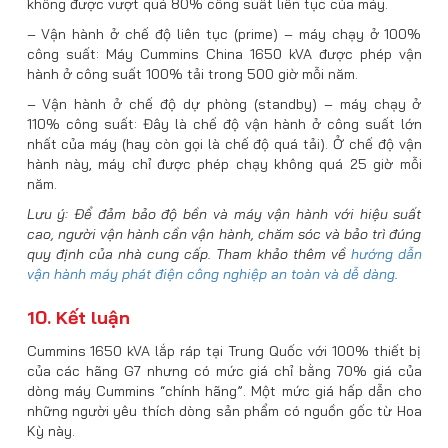
không được vượt quá 80% công suất liên tục của máy.
– Vận hành ở chế độ liên tục (prime) – máy chạy ở 100%
công suất: Máy Cummins China 1650 kVA được phép vận
hành ở công suất 100% tải trong 500 giờ mỗi năm.
– Vận hành ở chế độ dự phòng (standby) – máy chạy ở
110% công suất: Đây là chế độ vận hành ở công suất lớn
nhất của máy (hay còn gọi là chế độ quá tải). Ở chế độ vận
hành này, máy chỉ được phép chạy không quá 25 giờ mỗi
năm.
Lưu ý: Để đảm bảo độ bền và máy vận hành với hiệu suất
cao, người vận hành cần vận hành, chăm sóc và bảo trì đúng
quy định của nhà cung cấp. Tham khảo thêm về
hướng dẫn
vận hành máy phát điện công nghiệp an toàn và dễ dàng
.
10. Kết luận
Cummins 1650 kVA lắp ráp tại Trung Quốc với 100% thiết bị
của các hãng G7 nhưng có mức giá chỉ bằng 70% giá của
dòng máy Cummins “chính hãng”. Một mức giá hấp dẫn cho
những người yêu thích dòng sản phẩm có nguồn gốc từ Hoa
Kỳ này.