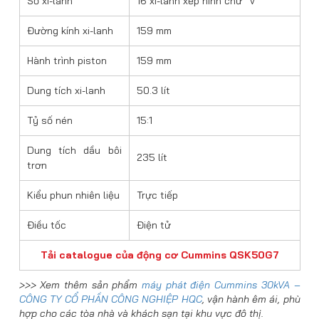
Số xi-lanh
16 xi-lanh xếp hình chữ “V”
Đường kính xi-lanh
159 mm
Hành trình piston
159 mm
Dung tích xi-lanh
50.3 lít
Tỷ số nén
15:1
Dung tích dầu bôi
235 lít
trơn
Kiểu phun nhiên liệu
Trực tiếp
Điều tốc
Điện tử
Tải catalogue của động cơ Cummins QSK50G7
>>> Xem thêm sản phẩm
máy phát điện Cummins 30kVA –
CÔNG TY CỔ PHẦN CÔNG NGHIỆP HQC
, vận hành êm ái, phù
hợp cho các tòa nhà và khách sạn tại khu vực đô thị.