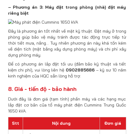
– Phương án 3: Máy đặt trong phòng (nhà) đặt máy
riêng biệt
Đây là phương án tốt nhất về mặt kỹ thuật. Đặt máy ở trong
phòng giúp bảo vệ máy tránh được tác động trực tiếp từ
thời tiết mưa, nắng… Tuy nhiên phương án này khá tốn kém
về diện tích (mặt bằng xây dựng phòng máy) và chi phí xây
dựng phòng máy.
Để có phương án lắp đặt tối ưu (đảm bảo kỹ thuật và tiết
kiệm chi phí), vui lòng liên hệ
0902885686
– kỹ sư 10 năm
kinh nghiệm của HQC sẵn lòng hỗ trợ.
8. Giá - tiến độ - bảo hành
Dưới đây là đơn giá (tạm tính) phần máy và các hạng mục
lắp đặt cơ bản của tổ máy phát điện Cummins Trung Quốc
1650 kVA.
Stt
Nội dung
Đơn giá