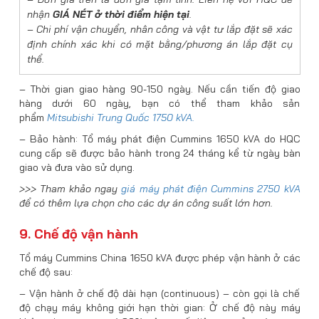
nhận
GIÁ NÉT ở thời điểm hiện tại
.
– Chi phí vận chuyển, nhân công và vật tư lắp đặt sẽ xác
định chính xác khi có mặt bằng/phương án lắp đặt cụ
thể.
– Thời gian giao hàng 90-150 ngày. Nếu cần tiến độ giao
hàng dưới 60 ngày, bạn có thể tham khảo sản
phẩm
Mitsubishi Trung Quốc 1750 kVA.
– Bảo hành: Tổ máy phát điện Cummins 1650 kVA do HQC
cung cấp sẽ được bảo hành trong 24 tháng kể từ ngày bàn
giao và đưa vào sử dụng.
>>> Tham khảo ngay
giá máy phát điện Cummins 2750 kVA
để có thêm lựa chọn cho các dự án công suất lớn hơn.
9. Chế độ vận hành
Tổ máy Cummins China 1650 kVA được phép vận hành ở các
chế độ sau:
– Vận hành ở chế độ dài hạn (continuous) – còn gọi là chế
độ chạy máy không giới hạn thời gian: Ở chế độ này máy