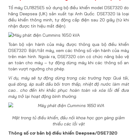
Tổ máy CU1825E5 sử dụng bộ điều khiển model DSE7320 do
hãng Deepsea (UK) sản xuất tại Anh Quốc. DSE7320 là loại
điều khiển thông minh, tự động cấp điện sau 20 giây (từ khi
nhận được tín hiệu mất điện).
Toàn bộ vận hành của máy được thông qua bộ điều khiển
DSE7320: Bật/tắt máy, xem các thông số vận hành của máy
trên màn hình. Ngoài ra, DSE7320 còn có chức năng bảo vệ
an toàn cho máy – tự động dừng máy khi các thông số an
toàn vượt ngưỡng cho phép.
Ví dụ, máy sẽ tự động dừng trong các trường hợp: Quá tải,
quá dòng, áp suất dầu bôi trơn thấp, nhiệt độ nước làm mát
cao… cho đến khi khắc phục hoàn toàn và xóa lỗi để đưa
máy trở lại hoạt động bình thường.
Mặt trong tủ điều khiển, đấu nối khoa học gọn gàng giảm
thiểu các lỗi vặt
Thông số cơ bản bộ điều khiển Deepsea/DSE7320