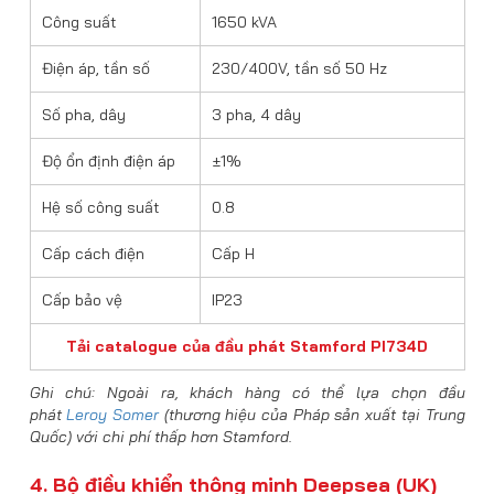
Công suất
1650 kVA
Điện áp, tần số
230/400V, tần số 50 Hz
Số pha, dây
3 pha, 4 dây
Độ ổn định điện áp
±1%
Hệ số công suất
0.8
Cấp cách điện
Cấp H
Cấp bảo vệ
IP23
Tải catalogue của đầu phát Stamford PI734D
Ghi chú: Ngoài ra, khách hàng có thể lựa chọn đầu
phát
Leroy Somer
(thương hiệu của Pháp sản xuất tại Trung
Quốc) với chi phí thấp hơn Stamford.
4. Bộ điều khiển thông minh Deepsea (UK)