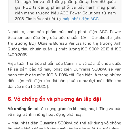
tổ máy/năm và hệ thống phân phối tại hơn 80 quốc
gia. HQC là đại lý phân phối và bảo hành máy phát
điện mang thương hiệu AGG Power Solutions từ năm
2018. Tìm hiểu chi tiết tại
máy phát điện AGG
.
Ngoài ra, các sản phẩm của máy phát điện AGG Power
Solution còn đáp ứng các tiêu chuẩn: CE – Certificate (cho
thị trường EU); Ukas & Bureau Veritas (cho thị trường Anh
Quốc); tiêu chuẩn quản lý chất lượng ISO 9001: 2015 & ISO
1400:2015.
Việc tuân thủ tiêu chuẩn của Cummins và các tổ chức quốc
tế sẽ đảm bảo tổ máy phát điện Cummins 550kVA sẽ vận
hành tốt ở các mức 100 & 110% tải. Đặc biệt là trong những
điều kiện mất điện kéo dài hàng tuần (như đợt mất điện kéo
dài vào mùa hè 2023).
6. Vỏ chống ồn và phương án lắp đặt
Vỏ chống ồn
có tác dụng giảm ồn khi máy hoạt động và bảo
vệ máy tránh những hoạt động phá hoại.
– Máy phát điện Cummins 550kVA có thể sử dụng vỏ chống
ồn nhập khẩu đồng bộ theo máy hoặc sản xuất tại Việt Nam.