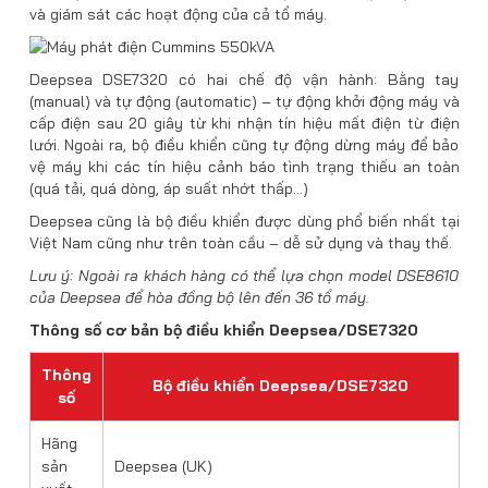
và giám sát các hoạt động của cả tổ máy.
Deepsea DSE7320 có hai chế độ vận hành: Bằng tay
(manual) và tự động (automatic) – tự động khởi động máy và
cấp điện sau 20 giây từ khi nhận tín hiệu mất điện từ điện
lưới. Ngoài ra, bộ điều khiển cũng tự động dừng máy để bảo
vệ máy khi các tín hiệu cảnh báo tình trạng thiếu an toàn
(quá tải, quá dòng, áp suất nhớt thấp…)
Deepsea cũng là bộ điều khiển được dùng phổ biến nhất tại
Việt Nam cũng như trên toàn cầu – dễ sử dụng và thay thế.
Lưu ý: Ngoài ra khách hàng có thể lựa chọn model DSE8610
của Deepsea để hòa đồng bộ lên đến 36 tổ máy.
Thông số cơ bản bộ điều khiển Deepsea/DSE7320
Thông
Bộ điều khiển Deepsea/DSE7320
số
Hãng
sản
Deepsea (UK)