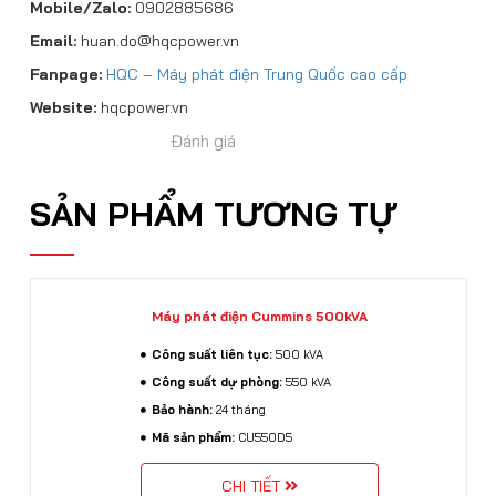
Mobile/Zalo:
0902885686
Email:
huan.do@hqcpower.vn
Fanpage:
HQC – Máy phát điện Trung Quốc cao cấp
Website:
hqcpower.vn
Đánh giá
SẢN PHẨM TƯƠNG TỰ
Máy phát điện Cummins 500kVA
Công suất liên tục:
500 kVA
Công suất dự phòng:
550 kVA
Bảo hành:
24 tháng
Mã sản phẩm:
CU550D5
CHI TIẾT