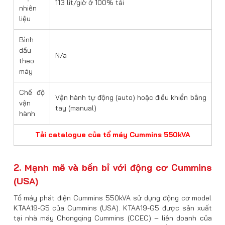
113 lít/giờ ở 100% tải
nhiên
liệu
Bình
dầu
N/a
theo
máy
Chế độ
Vận hành tự động (auto) hoặc điều khiển bằng
vận
tay (manual)
hành
Tải catalogue của tổ máy Cummins 550kVA
2. Mạnh mẽ và bền bỉ với động cơ Cummins
(USA)
Tổ máy phát điện Cummins 550kVA sử dụng động cơ model
KTAA19-G5 của Cummins (USA). KTAA19-G5 được sản xuất
tại nhà máy Chongqing Cummins (CCEC) – liên doanh của