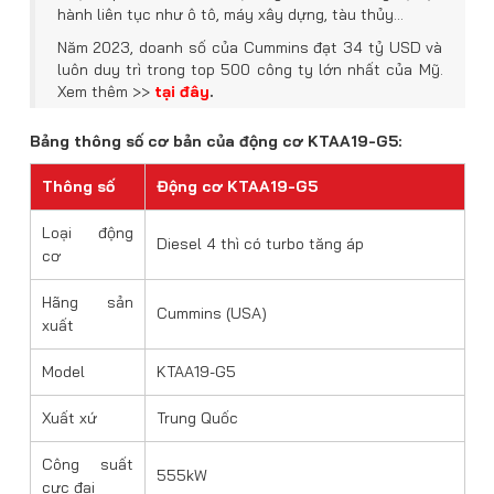
hành liên tục như ô tô, máy xây dựng, tàu thủy…
Năm 2023, doanh số của Cummins đạt 34 tỷ USD và
luôn duy trì trong top 500 công ty lớn nhất của Mỹ.
Xem thêm >>
tại đây
.
Bảng thông số cơ bản của động cơ KTAA19-G5:
Thông số
Động cơ KTAA19-G5
Loại động
Diesel 4 thì có turbo tăng áp
cơ
Hãng sản
Cummins (USA)
xuất
Model
KTAA19-G5
Xuất xứ
Trung Quốc
Công suất
555kW
cực đại