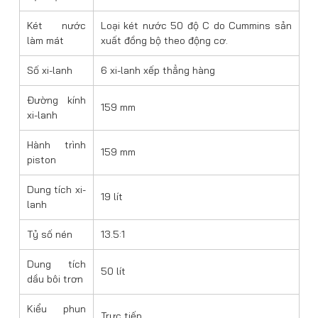
Két nước
Loại két nước 50 độ C do Cummins sản
làm mát
xuất đồng bộ theo động cơ.
Số xi-lanh
6 xi-lanh xếp thẳng hàng
Đường kính
159 mm
xi-lanh
Hành trình
159 mm
piston
Dung tích xi-
19 lít
lanh
Tỷ số nén
13.5:1
Dung tích
50 lít
dầu bôi trơn
Kiểu phun
Trực tiếp