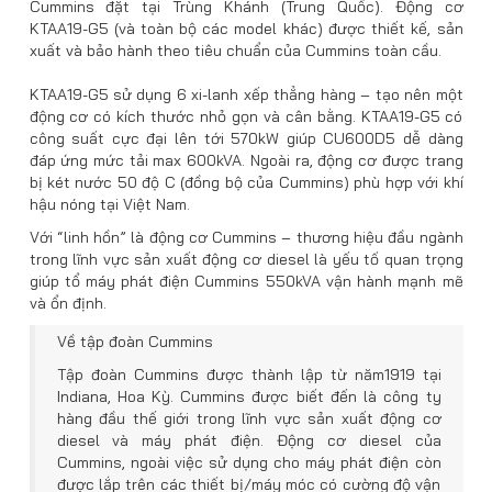
Cummins đặt tại Trùng Khánh (Trung Quốc). Động cơ
KTAA19-G5 (và toàn bộ các model khác) được thiết kế, sản
xuất và bảo hành theo tiêu chuẩn của Cummins toàn cầu.
KTAA19-G5 sử dụng 6 xi-lanh xếp thẳng hàng – tạo nên một
động cơ có kích thước nhỏ gọn và cân bằng. KTAA19-G5 có
công suất cực đại lên tới 570kW giúp CU600D5 dễ dàng
đáp ứng mức tải max 600kVA. Ngoài ra, động cơ được trang
bị két nước 50 độ C (đồng bộ của Cummins) phù hợp với khí
hậu nóng tại Việt Nam.
Với “linh hồn” là động cơ Cummins – thương hiệu đầu ngành
trong lĩnh vực sản xuất động cơ diesel là yếu tố quan trọng
giúp tổ máy phát điện Cummins 550kVA vận hành mạnh mẽ
và ổn định.
Về tập đoàn Cummins
Tập đoàn Cummins được thành lập từ năm1919 tại
Indiana, Hoa Kỳ. Cummins được biết đến là công ty
hàng đầu thế giới trong lĩnh vực sản xuất động cơ
diesel và máy phát điện. Động cơ diesel của
Cummins, ngoài việc sử dụng cho máy phát điện còn
được lắp trên các thiết bị/máy móc có cường độ vận