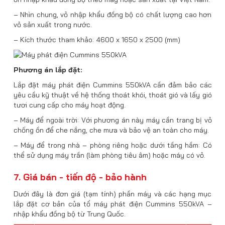
– Nhìn chung, vỏ nhập khẩu đồng bộ có chất lượng cao hơn
vỏ sản xuất trong nước.
– Kích thước tham khảo: 4600 x 1650 x 2500 (mm)
Phương án lắp đặt:
Lắp đặt máy phát điện Cummins 550kVA cần đảm bảo các
yêu cầu kỹ thuật về hệ thống thoát khói, thoát gió và lấy gió
tươi cung cấp cho máy hoạt động.
– Máy để ngoài trời: Với phương án này máy cần trang bị vỏ
chống ồn để che nắng, che mưa và bảo vệ an toàn cho máy.
– Máy để trong nhà – phòng riêng hoặc dưới tầng hầm: Có
thể sử dụng máy trần (làm phòng tiêu âm) hoặc máy có vỏ.
7. Giá bán - tiến độ - bảo hành
Dưới đây là đơn giá (tạm tính) phần máy và các hạng mục
lắp đặt cơ bản của tổ máy phát điện Cummins 550kVA –
nhập khẩu đồng bộ từ Trung Quốc.