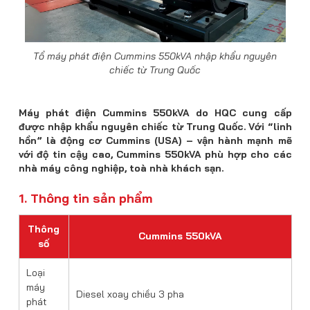
Tổ máy phát điện Cummins 550kVA nhập khẩu nguyên
chiếc từ Trung Quốc
Máy phát điện Cummins 550kVA do HQC cung cấp
được nhập khẩu nguyên chiếc từ Trung Quốc. Với “linh
hồn” là động cơ Cummins (USA) – vận hành mạnh mẽ
với độ tin cậy cao, Cummins 550kVA phù hợp cho các
nhà máy công nghiệp, toà nhà khách sạn.
1. Thông tin sản phẩm
Thông
Cummins 550kVA
số
Loại
máy
Diesel xoay chiều 3 pha
phát