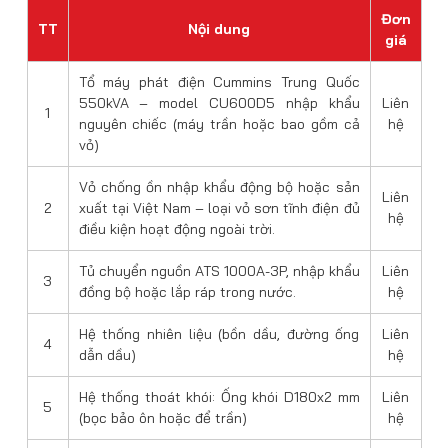
Đơn
TT
Nội dung
giá
Tổ máy phát điện Cummins Trung Quốc
550kVA – model CU600D5 nhập khẩu
Liên
1
nguyên chiếc (máy trần hoặc bao gồm cả
hệ
vỏ)
Vỏ chống ồn nhập khẩu động bộ hoặc sản
Liên
2
xuất tại Việt Nam – loại vỏ sơn tĩnh điện đủ
hệ
điều kiện hoạt động ngoài trời.
Tủ chuyển nguồn ATS 1000A-3P, nhập khẩu
Liên
3
đồng bộ hoặc lắp ráp trong nước.
hệ
Hệ thống nhiên liệu (bồn dầu, đường ống
Liên
4
dẫn dầu)
hệ
Hệ thống thoát khói: Ống khói D180x2 mm
Liên
5
(bọc bảo ôn hoặc để trần)
hệ