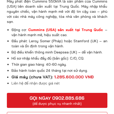
Máy phát điện Cummins 550kVA là sản phẩm của Cummins
(USA) liên doanh sản xuất tại Trung Quốc. Máy nhập khẩu
nguyên chiếc, vận hành mạnh mẽ với độ tin cậy cao – phù
với các nhà máy công nghiệp, tòa nhà văn phòng và khách
sạn.
Động cơ:
Cummins (USA) sản xuất tại Trung Quốc
–
vận hành mạnh mẽ, hiệu suất cao.
Đầu phát: Leroy Somer (Pháp) hoặc Stamford (UK) – an
toàn và ổn định trong vận hành.
Bộ điều khiển thông minh Deepsea (UK) – dễ vận hành.
Hồ sơ nhập khẩu đầy đủ (bản gốc): C/O, CQ.
Thời gian giao hàng: 40-60 ngày.
Bảo hành toàn quốc 24 tháng tại nơi sử dụng.
Giá máy (chưa VAT):
1.285.600.000 VNĐ
Liên hệ để nhận được giá nét
GỌI NGAY 0902.885.686
(để được phục vụ nhanh nhất)