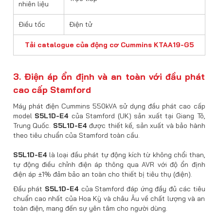
nhiên liệu
Điều tốc
Điện tử
Tải catalogue của động cơ Cummins KTAA19-G5
3. Điện áp ổn định và an toàn với đầu phát
cao cấp Stamford
Máy phát điện Cummins 550kVA sử dụng đầu phát cao cấp
model
S5L1D-E4
của Stamford (UK) sản xuất tại Giang Tô,
Trung Quốc.
S5L1D-E4
được thiết kế, sản xuất và bảo hành
theo tiêu chuẩn của Stamford toàn cầu.
S5L1D-E4
là loại đầu phát tự động kích từ không chổi than,
tự động điều chỉnh điện áp thông qua AVR với độ ổn định
điện áp ±1% đảm bảo an toàn cho thiết bị tiêu thụ (điện).
Đầu phát
S5L1D-E4
của Stamford đáp ứng đầy đủ các tiêu
chuẩn cao nhất của Hoa Kỳ và châu Âu về chất lượng và an
toàn điện, mang đến sự yên tâm cho người dùng.