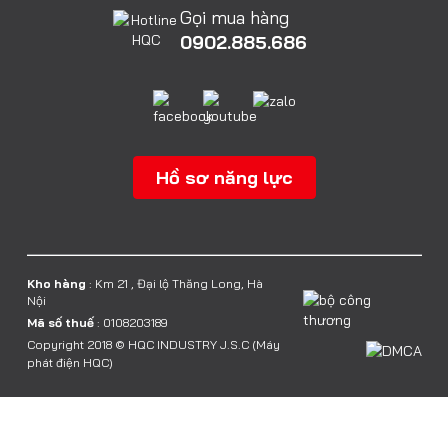
Gọi mua hàng
0902.885.686
Hồ sơ năng lực
Kho hàng
: Km 21 , Đại lộ Thăng Long, Hà
Nội
Mã số thuế
: 0108203189
Copyright 2018 © HQC INDUSTRY J.S.C (Máy
phát điện HQC)