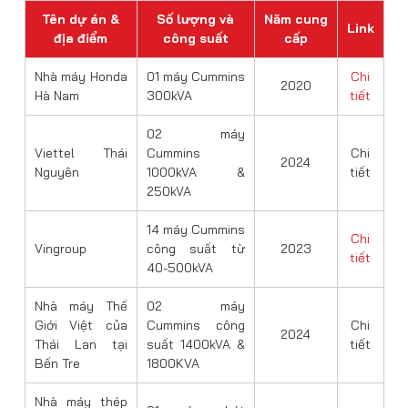
Tên dự án &
Số lượng và
Năm
cung
Link
địa điểm
công suất
cấp
Nhà máy Honda
01 máy Cummins
Chi
2020
Hà Nam
300kVA
tiết
02 máy
Viettel Thái
Cummins
Chi
2024
Nguyên
1000kVA &
tiết
250kVA
14 máy Cummins
Chi
Vingroup
công suất từ
2023
tiết
40-500kVA
Nhà máy Thế
02 máy
Giới Việt của
Cummins công
Chi
2024
Thái Lan tại
suất 1400kVA &
tiết
Bến Tre
1800KVA
Nhà máy thép