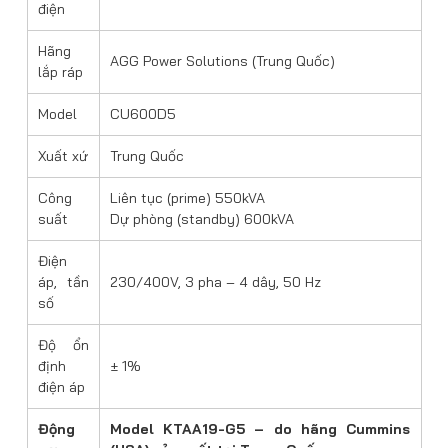
điện
Hãng
AGG Power Solutions (Trung Quốc)
lắp ráp
Model
CU600D5
Xuất xứ
Trung Quốc
Công
Liên tục (prime) 550kVA
suất
Dự phòng (standby) 600kVA
Điện
áp, tần
230/400V, 3 pha – 4 dây, 50 Hz
số
Độ ổn
định
± 1%
điện áp
Động
Model KTAA19-G5 – do hãng Cummins