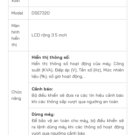
xuất
Model
DSE7320
Màn
hình
LCD rộng 3.5 inch
hiển
thị
Hiển thị thông số:
Hiển thị thông số hoạt động của máy: Công
suất (KVA); Điệp áp (V); Tần số (Hz), Mức nhiên
liệu (%); số giờ hoạt động;….
Cảnh báo:
Chức
Bộ điều khiển sẽ đưa ra các tín hiệu cảnh báo
năng
khi các thông sắp vượt qua ngưỡng an toàn.
Dừng máy:
Để bảo vệ an toàn cho máy, bộ điều khiển sẽ
ra lệnh dừng máy khi các thông số hoạt động
vượt qua ngưỡng cảnh báo.