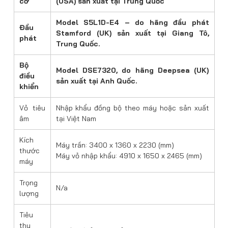
cơ
(USA) sản xuất tại Trung Quốc
Model S5L1D-E4 – do hãng đầu phát
Đầu
Stamford (UK) sản xuất tại Giang Tô,
phát
Trung Quốc.
Bộ
Model DSE7320, do hãng Deepsea (UK)
điều
sản xuất tại Anh Quốc.
khiển
Vỏ tiêu
Nhập khẩu đồng bộ theo máy hoặc sản xuất
âm
tại Việt Nam
Kích
Máy trần: 3400 x 1360 x 2230 (mm)
thước
Máy vỏ nhập khẩu: 4910 x 1650 x 2465 (mm)
máy
Trọng
N/a
lượng
Tiêu
thụ