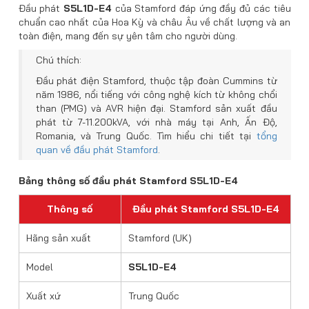
Đầu phát
S5L1D-E4
của Stamford đáp ứng đầy đủ các tiêu
chuẩn cao nhất của Hoa Kỳ và châu Âu về chất lượng và an
toàn điện, mang đến sự yên tâm cho người dùng.
Chú thích:
Đầu phát điện Stamford, thuộc tập đoàn Cummins từ
năm 1986, nổi tiếng với công nghệ kích từ không chổi
than (PMG) và AVR hiện đại. Stamford sản xuất đầu
phát từ 7-11.200kVA, với nhà máy tại Anh, Ấn Độ,
Romania, và Trung Quốc. Tìm hiểu chi tiết tại
tổng
quan về đầu phát Stamford
.
Bảng thông số đầu phát Stamford S5L1D-E4
Thông số
Đầu phát Stamford S5L1D-E4
Hãng sản xuất
Stamford (UK)
Model
S5L1D-E4
Xuất xứ
Trung Quốc