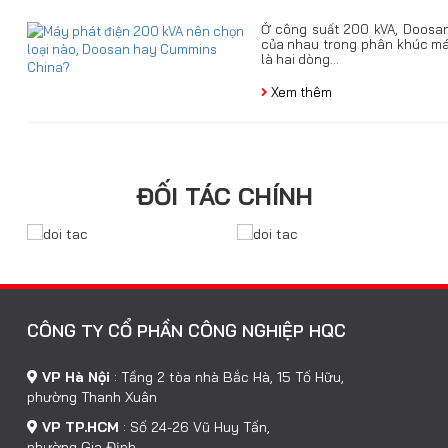
Ở công suất 200 kVA, Doosan
của nhau trong phân khúc má
là hai dòng...
Xem thêm
ĐỐI TÁC CHÍNH
CÔNG TY CỔ PHẦN CÔNG NGHIỆP HQC
VP Hà Nội
:
Tầng 2 tòa nhà Bắc Hà, 15 Tố Hữu,
phường Thanh Xuân
VP TP.HCM
:
Số 24-26 Vũ Huy Tấn,
phường Gia Định