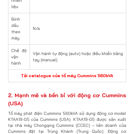
nhiên
liệu
Bình
dầu
N/a
theo
máy
Chế độ
Vận hành tự động (auto) hoặc điều khiển bằng
vận
tay (manual)
hành
Tải catalogue của tổ máy Cummins 560kVA
2. Mạnh mẽ và bền bỉ với động cơ Cummins
(USA)
Tổ máy phát điện Cummins 560kVA sử dụng động cơ model
KTAA19-G5 của Cummins (USA). KTAA19-G5 được sản xuất
tại nhà máy Chongqing Cummins (CCEC) – liên doanh của
Cummins đặt tại Trùng Khánh (Trung Quốc). Động cơ