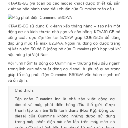
KTAA19-G5 (và toàn bộ các model khác) được thiết kế, sản
xuất và bảo hành theo tiêu chuẩn của Cummins toàn cầu.
KTAA19-G5 sử dụng 6 xi-lanh xếp thẳng hàng – tạo nên một
động cơ có kích thước nhỏ gọn và cân bằng. KTAA19-G5 có
công suất cực đại lên tới 570kW giúp CU625D5 dễ dàng
đáp ứng mức tải max 625kVA. Ngoài ra, động cơ được trang
bị két nước 50 độ C (đồng bộ của Cummins) phù hợp với khí
hậu nóng tại Việt Nam.
Với “linh hồn” là động cơ Cummins – thương hiệu đầu ngành
trong lĩnh vực sản xuất động cơ diesel là yếu tố quan trọng
giúp tổ máy phát điện Cummins 560kVA vận hành mạnh mẽ
và ổn định.
Chú thích:
Tập đoàn Cummins Inc là nhà sản xuất động cơ
diesel và máy phát điện hàng đầu thế giới, được
thành lập từ năm 1919 tại Indiana (Hoa Kỳ). Động cơ
diesel của Cummins không những được sử dụng
trong máy phát điện mà còn lắp trên máy móc có
cường độ vận hành liên tục như ô tô, máy xây dựng,