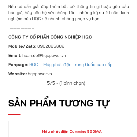
Nếu có cần giải đáp thêm bất cứ thông tin gì hoặc yêu cầu
báo giá, hãy liên hệ với chúng tôi – những kỹ sư 10 năm kinh
nghiệm của HQC sẽ nhanh chóng phục vụ bạn.
——————–
CÔNG TY CỔ PHẦN CÔNG NGHIỆP HQC
Mobile/Zalo:
0902885686
Email:
huan.do@hqcpower.vn
Fanpage:
HQC – Máy phát điện Trung Quốc cao cấp
Website:
hqcpower.vn
5/5 - (1 bình chọn)
SẢN PHẨM TƯƠNG TỰ
Máy phát điện Cummins 500kVA