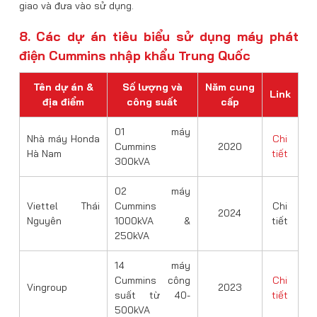
giao và đưa vào sử dụng.
8. Các dự án tiêu biểu sử dụng máy phát
điện Cummins nhập khẩu Trung Quốc
Tên dự án &
Số lượng và
Năm
cung
Link
địa điểm
công suất
cấp
01 máy
Nhà máy Honda
Chi
Cummins
2020
Hà Nam
tiết
300kVA
02 máy
Viettel Thái
Cummins
Chi
2024
Nguyên
1000kVA &
tiết
250kVA
14 máy
Cummins công
Chi
Vingroup
2023
suất từ 40-
tiết
500kVA