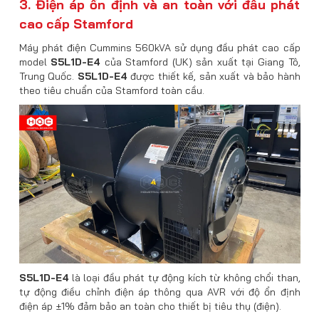
3. Điện áp ổn định và an toàn với đầu phát
cao cấp Stamford
Máy phát điện Cummins 560kVA sử dụng đầu phát cao cấp
model
S5L1D-E4
của Stamford (UK) sản xuất tại Giang Tô,
Trung Quốc.
S5L1D-E4
được thiết kế, sản xuất và bảo hành
theo tiêu chuẩn của Stamford toàn cầu.
S5L1D-E4
là loại đầu phát tự động kích từ không chổi than,
tự động điều chỉnh điện áp thông qua AVR với độ ổn định
điện áp ±1% đảm bảo an toàn cho thiết bị tiêu thụ (điện).