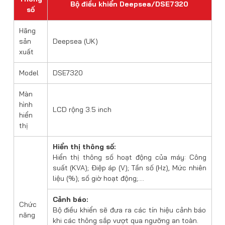
Bộ điều khiển Deepsea/DSE7320
số
Hãng
sản
Deepsea (UK)
xuất
Model
DSE7320
Màn
hình
LCD rộng 3.5 inch
hiển
thị
Hiển thị thông số:
Hiển thị thông số hoạt động của máy: Công
suất (KVA); Điệp áp (V); Tần số (Hz), Mức nhiên
liệu (%); số giờ hoạt động;….
Cảnh báo:
Chức
Bộ điều khiển sẽ đưa ra các tín hiệu cảnh báo
năng
khi các thông sắp vượt qua ngưỡng an toàn.