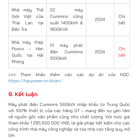
Nhà máy Thế
02 máy
Giới Việt của
Cummins công
Chi
2024
Thái Lan tại
suất 1400kVA &
tiết
Bến Tre
1800KVA
Nhà máy thép
01 máy phát
Posco – Hàn
Chi
điện Cummins
2024
Quốc tại Hải
tiết
1000kVA
Phòng
>>> Tham khảo thêm các các dự án của HQC:
https://hqcpower.vn/duan/
9. Kết luận
Máy phát điện Cummins 560kVA nhập khẩu từ Trung Quốc
với 100% thiết bị của các hãng G7 – mang đến sự yên tâm
về nguồn gốc sản phẩm cũng như chất lượng. Với mức giá
tham khảo 1.285.600.000 VNĐ, là giải pháp tiết kiệm cho các
công trình nhà máy công nghiệp và tòa nhà cao tầng quy mô
lớn.