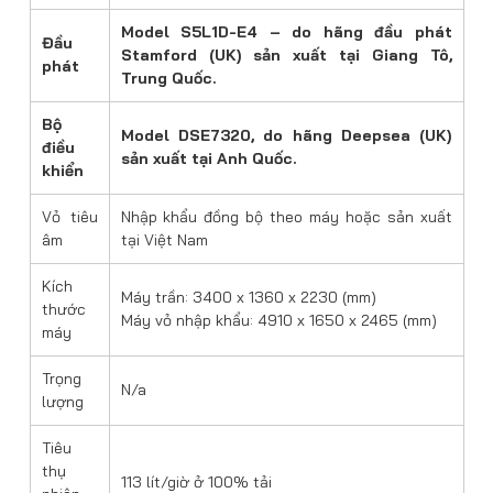
Model S5L1D-E4 – do hãng đầu phát
Đầu
Stamford (UK) sản xuất tại Giang Tô,
phát
Trung Quốc.
Bộ
Model DSE7320, do hãng Deepsea (UK)
điều
sản xuất tại Anh Quốc.
khiển
Vỏ tiêu
Nhập khẩu đồng bộ theo máy hoặc sản xuất
âm
tại Việt Nam
Kích
Máy trần: 3400 x 1360 x 2230 (mm)
thước
Máy vỏ nhập khẩu: 4910 x 1650 x 2465 (mm)
máy
Trọng
N/a
lượng
Tiêu
thụ
113 lít/giờ ở 100% tải