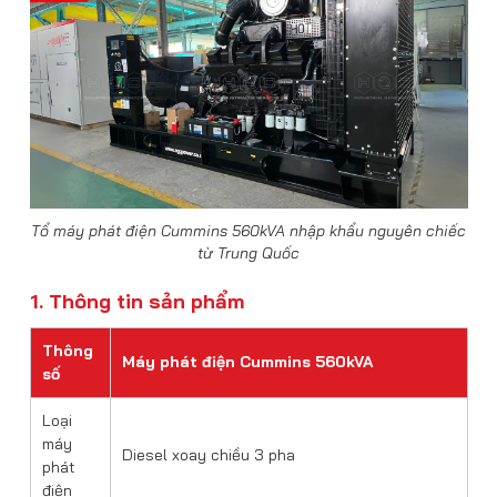
Tổ máy phát điện Cummins 560kVA nhập khẩu nguyên chiếc
từ Trung Quốc
1. Thông tin sản phẩm
Thông
Máy phát điện Cummins 560kVA
số
Loại
máy
Diesel xoay chiều 3 pha
phát
điện