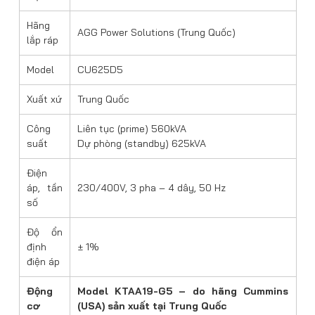
Hãng
AGG Power Solutions (Trung Quốc)
lắp ráp
Model
CU625D5
Xuất xứ
Trung Quốc
Công
Liên tục (prime) 560kVA
suất
Dự phòng (standby) 625kVA
Điện
áp, tần
230/400V, 3 pha – 4 dây, 50 Hz
số
Độ ổn
định
± 1%
điện áp
Động
Model KTAA19-G5 – do hãng Cummins
cơ
(USA) sản xuất tại Trung Quốc