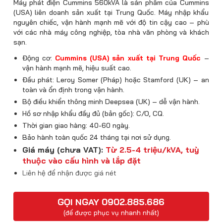
Máy phát điện Cummins 560kVA là sản phẩm của Cummins
(USA) liên doanh sản xuất tại Trung Quốc. Máy nhập khẩu
nguyên chiếc, vận hành mạnh mẽ với độ tin cậy cao – phù
với các nhà máy công nghiệp, tòa nhà văn phòng và khách
sạn.
Động cơ:
Cummins (USA) sản xuất tại Trung Quốc
–
vận hành mạnh mẽ, hiệu suất cao.
Đầu phát: Leroy Somer (Pháp) hoặc Stamford (UK) – an
toàn và ổn định trong vận hành.
Bộ điều khiển thông minh Deepsea (UK) – dễ vận hành.
Hồ sơ nhập khẩu đầy đủ (bản gốc): C/O, CQ.
Thời gian giao hàng: 40-60 ngày.
Bảo hành toàn quốc 24 tháng tại nơi sử dụng.
Giá máy (chưa VAT):
Từ 2.5-4 triệu/kVA, tuỳ
thuộc vào cấu hình và lắp đặt
Liên hệ để nhận được giá nét
GỌI NGAY 0902.885.686
(để được phục vụ nhanh nhất)