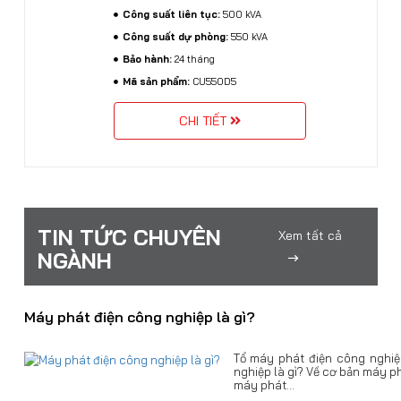
Công suất liên tục:
500 kVA
Công suất dự phòng:
550 kVA
Bảo hành:
24 tháng
Mã sản phẩm:
CU550D5
CHI TIẾT
TIN TỨC CHUYÊN
Xem tất cả
NGÀNH
Máy phát điện công nghiệp là gì?
Tổ máy phát điện công nghi
nghiệp là gì? Về cơ bản máy p
máy phát...