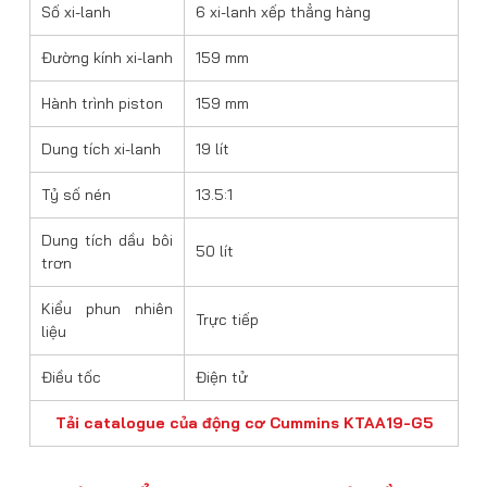
Số xi-lanh
6 xi-lanh xếp thẳng hàng
Đường kính xi-lanh
159 mm
Hành trình piston
159 mm
Dung tích xi-lanh
19 lít
Tỷ số nén
13.5:1
Dung tích dầu bôi
50 lít
trơn
Kiểu phun nhiên
Trực tiếp
liệu
Điều tốc
Điện tử
Tải catalogue của động cơ Cummins KTAA19-G5