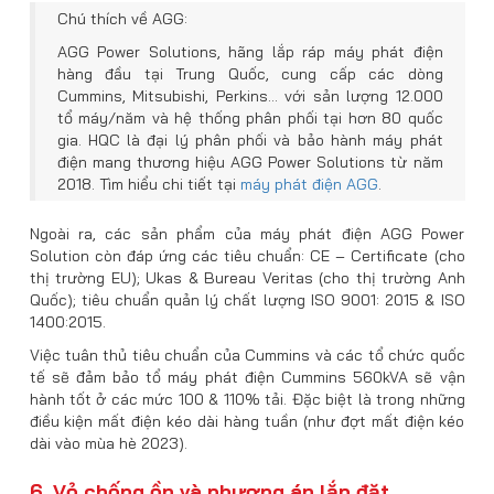
Chú thích về AGG:
AGG Power Solutions, hãng lắp ráp máy phát điện
hàng đầu tại Trung Quốc, cung cấp các dòng
Cummins, Mitsubishi, Perkins… với sản lượng 12.000
tổ máy/năm và hệ thống phân phối tại hơn 80 quốc
gia. HQC là đại lý phân phối và bảo hành máy phát
điện mang thương hiệu AGG Power Solutions từ năm
2018. Tìm hiểu chi tiết tại
máy phát điện AGG
.
Ngoài ra, các sản phẩm của máy phát điện AGG Power
Solution còn đáp ứng các tiêu chuẩn: CE – Certificate (cho
thị trường EU); Ukas & Bureau Veritas (cho thị trường Anh
Quốc); tiêu chuẩn quản lý chất lượng ISO 9001: 2015 & ISO
1400:2015.
Việc tuân thủ tiêu chuẩn của Cummins và các tổ chức quốc
tế sẽ đảm bảo tổ máy phát điện Cummins 560kVA sẽ vận
hành tốt ở các mức 100 & 110% tải. Đặc biệt là trong những
điều kiện mất điện kéo dài hàng tuần (như đợt mất điện kéo
dài vào mùa hè 2023).
6. Vỏ chống ồn và phương án lắp đặt