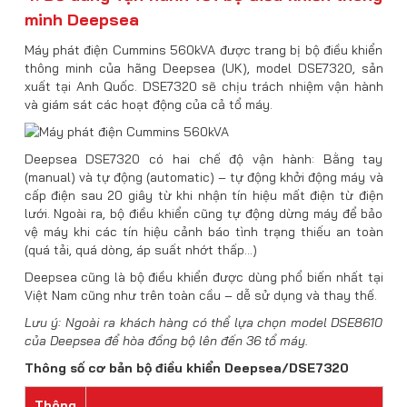
minh Deepsea
Máy phát điện Cummins 560kVA được trang bị bộ điều khiển
thông minh của hãng Deepsea (UK), model DSE7320, sản
xuất tại Anh Quốc. DSE7320 sẽ chịu trách nhiệm vận hành
và giám sát các hoạt động của cả tổ máy.
Deepsea DSE7320 có hai chế độ vận hành: Bằng tay
(manual) và tự động (automatic) – tự động khởi động máy và
cấp điện sau 20 giây từ khi nhận tín hiệu mất điện từ điện
lưới. Ngoài ra, bộ điều khiển cũng tự động dừng máy để bảo
vệ máy khi các tín hiệu cảnh báo tình trạng thiếu an toàn
(quá tải, quá dòng, áp suất nhớt thấp…)
Deepsea cũng là bộ điều khiển được dùng phổ biến nhất tại
Việt Nam cũng như trên toàn cầu – dễ sử dụng và thay thế.
Lưu ý: Ngoài ra khách hàng có thể lựa chọn model DSE8610
của Deepsea để hòa đồng bộ lên đến 36 tổ máy.
Thông số cơ bản bộ điều khiển Deepsea/DSE7320
Thông