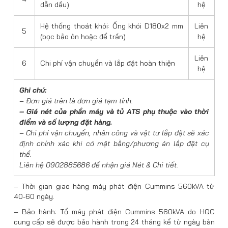
dẫn dầu)
hệ
Hệ thống thoát khói: Ống khói D180x2 mm
Liên
5
(bọc bảo ôn hoặc để trần)
hệ
Liên
6
Chi phí vận chuyển và lắp đặt hoàn thiện
hệ
Ghi chú:
– Đơn giá trên là đơn giá tạm tính.
– Giá nét của phần máy và tủ ATS phụ thuộc vào thời
điểm và số lượng đặt hàng.
– Chi phí vận chuyển, nhân công và vật tư lắp đặt sẽ xác
định chính xác khi có mặt bằng/phương án lắp đặt cụ
thể.
Liên hệ 0902885686 để nhận giá Nét & Chi tiết.
– Thời gian giao hàng máy phát điện Cummins 560kVA từ
40-60 ngày.
– Bảo hành: Tổ máy phát điện Cummins 560kVA do HQC
cung cấp sẽ được bảo hành trong 24 tháng kể từ ngày bàn