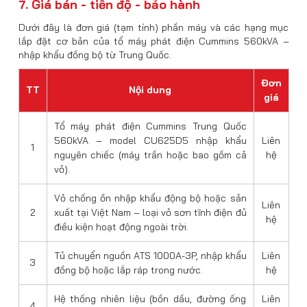
7. Giá bán - tiến độ - bảo hành
Dưới đây là đơn giá (tạm tính) phần máy và các hạng mục
lắp đặt cơ bản của tổ máy phát điện Cummins 560kVA –
nhập khẩu đồng bộ từ Trung Quốc.
Đơn
TT
Nội dung
giá
Tổ máy phát điện Cummins Trung Quốc
560kVA – model CU625D5 nhập khẩu
Liên
1
nguyên chiếc (máy trần hoặc bao gồm cả
hệ
vỏ).
Vỏ chống ồn nhập khẩu động bộ hoặc sản
Liên
2
xuất tại Việt Nam – loại vỏ sơn tĩnh điện đủ
hệ
điều kiện hoạt động ngoài trời.
Tủ chuyển nguồn ATS 1000A-3P, nhập khẩu
Liên
3
đồng bộ hoặc lắp ráp trong nước.
hệ
Hệ thống nhiên liệu (bồn dầu, đường ống
Liên
4