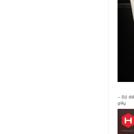
– Bộ đi
giây.