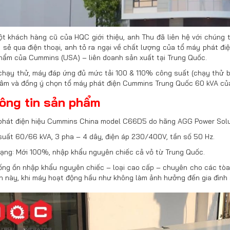
 khách hàng cũ của HQC giới thiệu, anh Thu đã liên hệ với chúng tôi
 sẻ qua điện thoại, anh tỏ ra ngại về chất lượng của tổ máy phát đi
hẩm của Cummins (USA) – liên doanh sản xuất tại Trung Quốc.
chạy thử, máy đáp ứng đủ mức tải 100 & 110% công suất (chạy thử bằ
tâm và đồng ý chọn tổ máy phát điện Cummins Trung Quốc 60 kVA củ
hông tin sản phẩm
phát điện hiệu Cummins China model C
66D5
do hãng AGG Power Solu
uất 60/66 kVA, 3 pha – 4 dây, điện áp 230/400V, tần số 50 Hz.
rạng: Mới 100%, nhập khẩu nguyên chiếc cả vỏ từ Trung Quốc.
ng ồn nhập khẩu nguyên chiếc – loại cao cấp – chuyên cho các tòa 
n này, khi máy hoạt động hầu như không làm ảnh hưởng đến gia đình