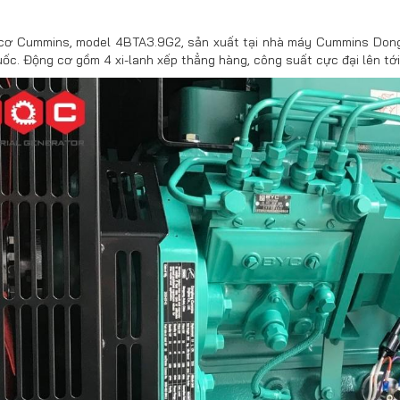
cơ Cummins, model 4BTA3.9G2, sản xuất tại nhà máy Cummins Dongf
uốc.
Động cơ gồm 4 xi-lanh xếp thẳng hàng,
công suất cực đại lên tớ