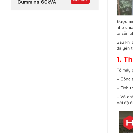
Cummins 60kVA
Được một
như chia
là sản p
Sau khi 
đã yên 
1. T
Tổ máy 
– Công s
– Tình t
– Vỏ chố
Với độ ồ