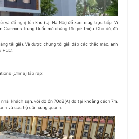
 và đề nghị lên kho (tại Hà Nội) để xem máy trực tiếp. Vì
ện Cummins Trung Quốc mà chúng tôi giới thiệu. Cho dù, đó
ng tải giả). Và được chúng tôi giải đáp các thắc mắc, anh
a HQC.
tio
n
s (China) lắp ráp:
nhà, khách sạn, với độ ồn 70dB(A) đo tại khoảng cách 7m.
 anh và các hộ dân xung quanh.