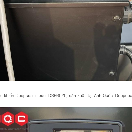
ều khiển Deepsea, model DSE6020, sản xuất tại Anh Quốc. Deepsea 