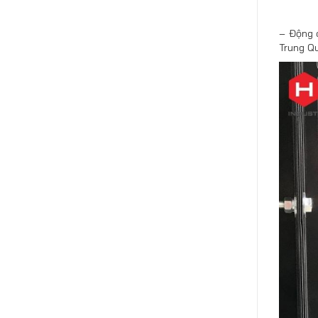
– Động 
Trung Q