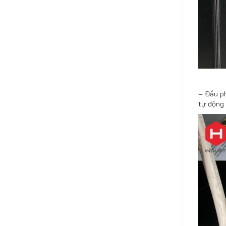
– Đầu ph
tự động 