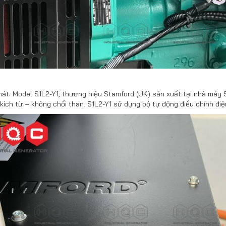
át: Model S1L2-Y1, thương hiệu Stamford (UK) sản xuất tại nhà máy S
kích từ – không chổi than. S1L2-Y1 sử dụng bộ tự động điều chỉnh điệ