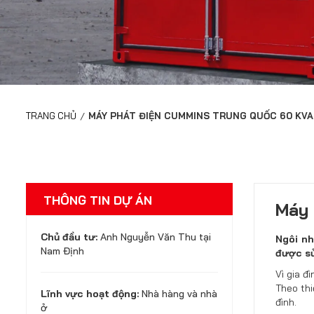
TRANG CHỦ
/
MÁY PHÁT ĐIỆN CUMMINS TRUNG QUỐC 60 KVA
THÔNG TIN DỰ ÁN
Máy 
Chủ đầu tư:
Anh Nguyễn Văn Thu tại
Ngôi nh
Nam Định
được sử
Vì gia đ
Theo thi
Lĩnh vực hoạt động:
Nhà hàng và nhà
đình.
ở