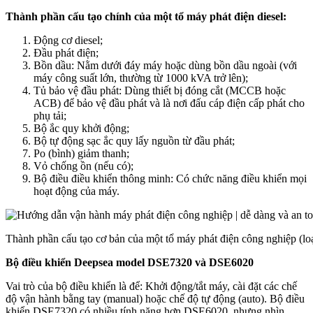
Thành phần cấu tạo chính của một tổ máy phát điện diesel:
Động cơ diesel;
Đầu phát điện;
Bồn dầu: Nằm dưới đáy máy hoặc dùng bồn dầu ngoài (với
máy công suất lớn, thường từ 1000 kVA trở lên);
Tủ bảo vệ đầu phát: Dùng thiết bị đóng cắt (MCCB hoặc
ACB) để bảo vệ đầu phát và là nơi đấu cáp điện cấp phát cho
phụ tải;
Bộ ắc quy khởi động;
Bộ tự động sạc ắc quy lấy nguồn từ đầu phát;
Po (bình) giảm thanh;
Vỏ chống ồn (nếu có);
Bộ điều điều khiển thông minh: Có chức năng điều khiển mọi
hoạt động của máy.
Thành phần cấu tạo cơ bản của một tổ máy phát điện công nghiệp (lo
Bộ điều khiển Deepsea model DSE7320 và DSE6020
Vai trò của bộ điều khiển là để: Khởi động/tắt máy, cài đặt các chế
độ vận hành bằng tay (manual) hoặc chế độ tự động (auto). Bộ điều
khiển DSE7320 có nhiều tính năng hơn DSE6020, nhưng nhìn