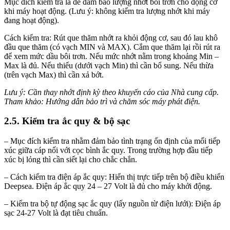
Mục đích kiểm tra là để đảm bảo lượng nhớt bôi trơn cho động cơ
khi máy hoạt động. (Lưu ý: không kiểm tra lượng nhớt khi máy
đang hoạt động).
Cách kiểm tra: Rút que thăm nhớt ra khỏi động cơ, sau đó lau khô
đầu que thăm (có vạch MIN và MAX). Cắm que thăm lại rồi rút ra
để xem mức dầu bôi trơn. Nếu mức nhớt nằm trong khoảng Min –
Max là đủ. Nếu thiếu (dưới vạch Min) thì cần bổ sung. Nếu thừa
(trên vạch Max) thì cần xả bớt.
Lưu ý: Cần thay nhớt định kỳ theo khuyến cáo của Nhà cung cấp.
Tham khảo:
Hướng dẫn bảo trì và chăm sóc máy phát điện.
2.5. Kiểm tra ắc quy & bộ sạc
– Mục đích kiểm tra nhằm đảm bảo tình trạng ổn định của mối tiếp
xúc giữa cáp nối với cọc bình ắc quy. Trong trường hợp đầu tiếp
xúc bị lỏng thì cần siết lại cho chắc chắn.
– Cách kiểm tra điện áp ắc quy: Hiển thị trực tiếp trên bộ điều khiển
Deepsea. Điện áp ắc quy 24 – 27 Volt là đủ cho máy khởi động.
– Kiểm tra bộ tự động sạc ắc quy (lấy nguồn từ điện lưới): Điện áp
sạc 24-27 Volt là đạt tiêu chuẩn.