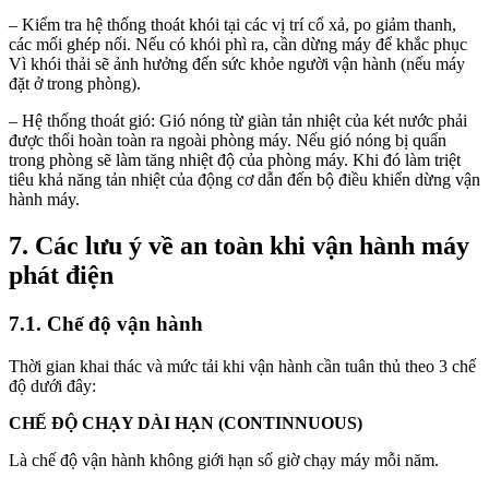
– Kiểm tra hệ thống thoát khói tại các vị trí cổ xả, po giảm thanh,
các mối ghép nối. Nếu có khói phì ra, cần dừng máy để khắc phục
Vì khói thải sẽ ảnh hưởng đến sức khỏe người vận hành (nếu máy
đặt ở trong phòng).
– Hệ thống thoát gió: Gió nóng từ giàn tản nhiệt của két nước phải
được thổi hoàn toàn ra ngoài phòng máy. Nếu gió nóng bị quẩn
trong phòng sẽ làm tăng nhiệt độ của phòng máy. Khi đó làm triệt
tiêu khả năng tản nhiệt của động cơ dẫn đến bộ điều khiển dừng vận
hành máy.
7. Các lưu ý về an toàn khi vận hành máy
phát điện
7.1. Chế độ vận hành
Thời gian khai thác và mức tải khi vận hành cần tuân thủ theo 3 chế
độ dưới đây:
CHẾ ĐỘ CHẠY DÀI HẠN (CONTINNUOUS)
Là chế độ vận hành không giới hạn số giờ chạy máy mỗi năm.