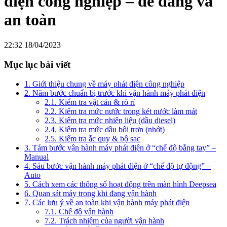
điện công nghiệp – dễ dàng và
an toàn
22:32 18/04/2023
Mục lục bài viết
1. Giới thiệu chung về máy phát điện công nghiệp
2. Năm bước chuẩn bị trước khi vận hành máy phát điện
2.1. Kiểm tra vật cản & rò rỉ
2.2. Kiểm tra mức nước trong két nước làm mát
2.3. Kiểm tra mức nhiên liệu (dầu diesel)
2.4. Kiểm tra mức dầu bôi trơn (nhớt)
2.5. Kiểm tra ắc quy & bộ sạc
3. Tám bước vận hành máy phát điện ở “chế độ bằng tay” –
Manual
4. Sáu bước vận hành máy phát điện ở “chế độ tự động” –
Auto
5. Cách xem các thông số hoạt động trên màn hình Deepsea
6. Quan sát máy trong khi đang vận hành
7. Các lưu ý về an toàn khi vận hành máy phát điện
7.1. Chế độ vận hành
7.2. Trách nhiệm của người vận hành