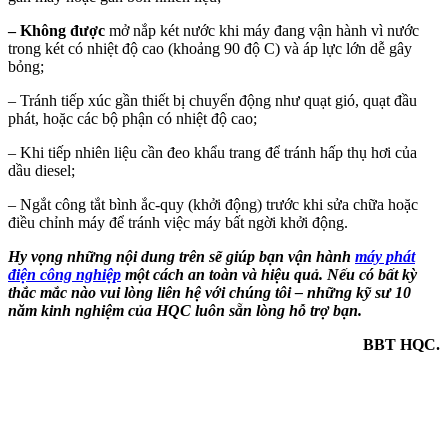
– Không được
mở nắp két nước khi máy đang vận hành vì nước
trong két có nhiệt độ cao (khoảng 90 độ C) và áp lực lớn dễ gây
bỏng;
– Tránh tiếp xúc gần thiết bị chuyển động như quạt gió, quạt đầu
phát, hoặc các bộ phận có nhiệt độ cao;
– Khi tiếp nhiên liệu cần đeo khẩu trang để tránh hấp thụ hơi của
dầu diesel;
– Ngắt công tắt bình ắc-quy (khởi động) trước khi sửa chữa hoặc
điều chỉnh máy để tránh việc máy bất ngời khởi động.
Hy vọng những nội dung trên sẽ giúp bạn vận hành
máy phát
điện công nghiệp
một cách an toàn và hiệu quả.
Nếu có bất kỳ
thắc mắc nào vui lòng liên hệ với chúng tôi – những kỹ sư 10
năm kinh nghiệm của HQC luôn sẵn lòng hỗ trợ bạn.
BBT HQC.