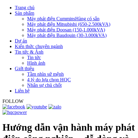
Trang chủ
Sản phẩm
Máy phát điện Cummins
Hàng có sẵn
Máy phát điện Mitsubishi (650-2.500kVA)
Máy phát điện Doosan (150-1.000kVA)
Máy phát điện Baudouin (30-3.000kVA)
Dự án
Kiến thức chuyên ngành
Tin tức & Ảnh
Tin tức
Hình ảnh
Giới thiệu
Tầm nhìn sứ mệnh
4 lý do lựa chọn HQC
Nhân sự chủ chốt
Liên hệ
FOLLOW
Hướng dẫn vận hành máy phát