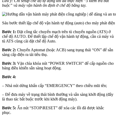
Lưu ý: Chỉ setup chế độ tự động khi đã thực hiện “5 kiểm tra bắt
buộc” và máy vận hành ổn định ở chế độ bằng tay.
Sáu bước thiết lập chế độ vận hành tự động (auto) cho máy phát điện
Bước 1:
Đặt công tắc chuyển mạch trên tủ chuyển nguồn (ATS) ở
chế độ AUTO. Để thiết lập chế độ vận hành tự động, cần cả máy và
tủ ATS cùng cài đặt chế độ Auto.
Bước 2:
Chuyển Aptomat (hoặc ACB) sang trạng thái “ON” để sẵn
sàng cấp điện ra tải tiêu thụ.
Bước 3:
Vặn chìa khóa nút “POWER SWITCH” để cấp nguồn cho
bảng điều khiển sẵn sàng hoạt động.
Bước 4:
– Nhả nút dừng khẩn cấp “EMERGENCY” theo chiều mũi tên;
– Để đưa máy về trạng thái bình thường và sẵn sàng khởi động (đây
là thao tác bắt buộc trước khi khởi động máy).
Bước 5:
Ấn nút “STOP\RESET” để xóa các lỗi đã được khắc
phục.