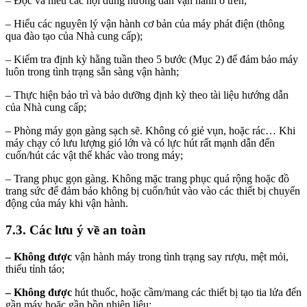
– Đọc và hiểu các nội dung hướng dẫn vận hành ở trên;
– Hiểu các nguyên lý vận hành cơ bản của máy phát điện (thông
qua đào tạo của Nhà cung cấp);
– Kiểm tra định kỳ hằng tuần theo 5 bước (Mục 2) để đảm bảo máy
luôn trong tình trạng sẵn sàng vận hành;
– Thực hiện bảo trì và bảo dưỡng định kỳ theo tài liệu hướng dẫn
của Nhà cung cấp;
– Phòng máy gọn gàng sạch sẽ. Không có giẻ vụn, hoặc rác… Khi
máy chạy có lưu lượng gió lớn và có lực hút rất mạnh dẫn đến
cuốn/hút các vật thể khác vào trong máy;
– Trang phục gọn gàng. Không mặc trang phục quá rộng hoặc đồ
trang sức để đảm bảo không bị cuốn/hút vào vào các thiết bị chuyển
động của máy khi vận hành.
7.3. Các lưu ý về an toàn
– Không được
vận hành máy trong tình trạng say rượu, mệt mỏi,
thiếu tỉnh táo;
– Không được
hút thuốc, hoặc cầm/mang các thiết bị tạo tia lửa đến
gần máy hoặc gần bồn nhiên liệu;