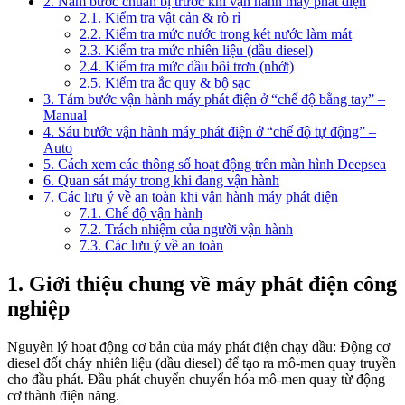
2. Năm bước chuẩn bị trước khi vận hành máy phát điện
2.1. Kiểm tra vật cản & rò rỉ
2.2. Kiểm tra mức nước trong két nước làm mát
2.3. Kiểm tra mức nhiên liệu (dầu diesel)
2.4. Kiểm tra mức dầu bôi trơn (nhớt)
2.5. Kiểm tra ắc quy & bộ sạc
3. Tám bước vận hành máy phát điện ở “chế độ bằng tay” –
Manual
4. Sáu bước vận hành máy phát điện ở “chế độ tự động” –
Auto
5. Cách xem các thông số hoạt động trên màn hình Deepsea
6. Quan sát máy trong khi đang vận hành
7. Các lưu ý về an toàn khi vận hành máy phát điện
7.1. Chế độ vận hành
7.2. Trách nhiệm của người vận hành
7.3. Các lưu ý về an toàn
1. Giới thiệu chung về máy phát điện công
nghiệp
Nguyên lý hoạt động cơ bản của máy phát điện chạy dầu: Động cơ
diesel đốt cháy nhiên liệu (dầu diesel) để tạo ra mô-men quay truyền
cho đầu phát. Đầu phát chuyển chuyển hóa mô-men quay từ động
cơ thành điện năng.