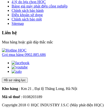
4 lý do lựa chọn HQC
Bảng giá máy phát điện công nghiệp
Chính sách bảo hành
Điều khoản sử dụng
Chính sách bảo mật
Sitemap
Liên hệ
Mua hàng hoặc giải đáp thắc mắc
Gọi mua hàng
0902.885.686
Hồ sơ năng lực
Kho hàng
: Km 21 , Đại lộ Thăng Long, Hà Nội
Mã số thuế
: 0108203189
Copyright 2018 © HQC INDUSTRY J.S.C (Máy phát điện HQC)