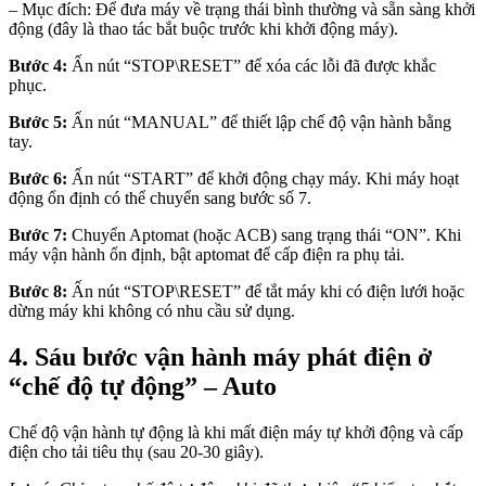
– Mục đích: Để đưa máy về trạng thái bình thường và sẵn sàng khởi
động (đây là thao tác bắt buộc trước khi khởi động máy).
Bước 4:
Ấn nút “STOP\RESET” để xóa các lỗi đã được khắc
phục.
Bước 5:
Ấn nút “MANUAL” để thiết lập chế độ vận hành bằng
tay.
Bước 6:
Ấn nút “START” để khởi động chạy máy. Khi máy hoạt
động ổn định có thể chuyển sang bước số 7.
Bước 7:
Chuyển Aptomat (hoặc ACB) sang trạng thái “ON”. Khi
máy vận hành ổn định, bật aptomat để cấp điện ra phụ tải.
Bước 8:
Ấn nút “STOP\RESET” để tắt máy khi có điện lưới hoặc
dừng máy khi không có nhu cầu sử dụng.
4. Sáu bước vận hành máy phát điện ở
“chế độ tự động” – Auto
Chế độ vận hành tự động là khi mất điện máy tự khởi động và cấp
điện cho tải tiêu thụ (sau 20-30 giây).