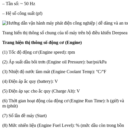
– Tần số: ~ 50 Hz
– Hệ số công suất (pf)
Trang hiển thị thông số chung của tổ máy trên bộ điều khiển Deepsea
Trang hiện thị thông số động cơ (Engine)
(1) Tốc độ động cơ (Engine speed): rpm
(2) Áp suất dầu bôi trơn (Engine oil Pressure): bar/psi/kPa
(3) Nhiệt độ nước làm mát (Engine Coolant Temp):
°
C/
°
F
(4) Điện áp ắc quy (battery): V
(5) Điện áp sạc cho ắc quy (Charge Alt): V
(6) Thời gian hoạt động của động cơ (Engine Run Time): h (giờ) và
m (phút)
(7) Số lần đề máy (Start)
(8) Mức nhiên liệu (Engine Fuel Level): % (mức dầu còn trong bồn